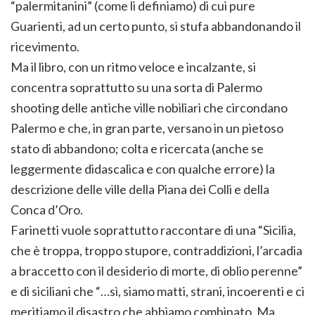
“palermitanini” (come li definiamo) di cui pure
Guarienti, ad un certo punto, si stufa abbandonando il
ricevimento.
Ma il libro, con un ritmo veloce e incalzante, si
concentra soprattutto su una sorta di Palermo
shooting delle antiche ville nobiliari che circondano
Palermo e che, in gran parte, versano in un pietoso
stato di abbandono; colta e ricercata (anche se
leggermente didascalica e con qualche errore) la
descrizione delle ville della Piana dei Colli e della
Conca d’Oro.
Farinetti vuole soprattutto raccontare di una “Sicilia,
che è troppa, troppo stupore, contraddizioni, l’arcadia
a braccetto con il desiderio di morte, di oblio perenne”
e di siciliani che “…sì, siamo matti, strani, incoerenti e ci
meritiamo il disastro che abbiamo combinato. Ma