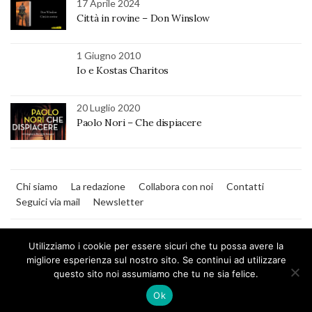
17 Aprile 2024
Città in rovine – Don Winslow
1 Giugno 2010
Io e Kostas Charitos
20 Luglio 2020
Paolo Nori – Che dispiacere
Chi siamo
La redazione
Collabora con noi
Contatti
Seguici via mail
Newsletter
Utilizziamo i cookie per essere sicuri che tu possa avere la
migliore esperienza sul nostro sito. Se continui ad utilizzare
questo sito noi assumiamo che tu ne sia felice.
MilanoNera
Ok