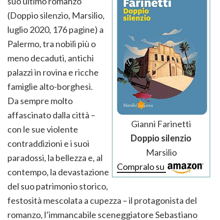
suo ultimo romanzo
(Doppio silenzio, Marsilio,
luglio 2020, 176 pagine) a
Palermo, tra nobili più o
meno decaduti, antichi
palazzi in rovina e ricche
famiglie alto-borghesi.
Da sempre molto
affascinato dalla città –
Gianni Farinetti
con le sue violente
Doppio silenzio
contraddizioni e i suoi
Marsilio
paradossi, la bellezza e, al
Compralo su
contempo, la devastazione
del suo patrimonio storico,
festosità mescolata a cupezza – il protagonista del
romanzo, l’immancabile sceneggiatore Sebastiano