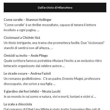
Dall’archivio di MilanoNera
Come sorelle – Shannon Hollinger
“Come sorelle” è un thriller mozzafiato, capace di tenere il lettore
incollato a ogni pagina, …
Ciccionazzi a Chichén Itzá
Un titolo intrigante, una trama che prometteva faville. Due “ciccionazzi”
stanchi di sentirsi non all’altezza, …
Omicidi su invito – Ande Pliego
Quale scrittore famoso potrebbe rifiutare l’invito a un esclusivo ritiro
letterario organizzato dal celebre autore …
Le strade oscure – Andrea Fazioli
Un romanzo godibilissimo. C’è un padre, Ernesto Magni, professore
disoccupato, che scrive a sua figlia …
Il giardino dei fiori infelici – Nicola Lucchi
In un mondo in cui uomo e natura, vivi e morti, lontani e vicini si …
La scala a chiocciola
Dal romanzo di Ethel Lina White è stato tratto l’omonimo film cult di