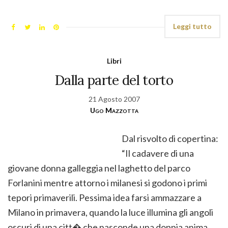
Leggi tutto
Libri
Dalla parte del torto
21 Agosto 2007
Ugo Mazzotta
Dal risvolto di copertina:
“Il cadavere di una
giovane donna galleggia nel laghetto del parco
Forlanini mentre attorno i milanesi si godono i primi
tepori primaverili. Pessima idea farsi ammazzare a
Milano in primavera, quando la luce illumina gli angoli
oscuri di una citt� che nasconde una doppia anima.