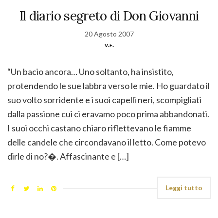
Il diario segreto di Don Giovanni
20 Agosto 2007
v.f.
“Un bacio ancora… Uno soltanto, ha insistito,
protendendo le sue labbra verso le mie. Ho guardato il
suo volto sorridente e i suoi capelli neri, scompigliati
dalla passione cui ci eravamo poco prima abbandonati.
I suoi occhi castano chiaro riflettevano le fiamme
delle candele che circondavano il letto. Come potevo
dirle di no?�. Affascinante e […]
Leggi tutto