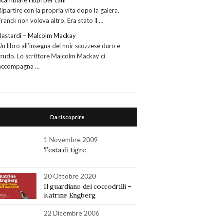
Scambiare i lupi per cani
Ripartire con la propria vita dopo la galera,
Franck non voleva altro. Era stato il …
Bastardi – Malcolm Mackay
Un libro all’insegna del noir scozzese duro e
crudo. Lo scrittore Malcolm Mackay ci
accompagna …
Da riscoprire
1 Novembre 2009
Testa di tigre
20 Ottobre 2020
Il guardiano dei coccodrilli –
Katrine Engberg
22 Dicembre 2006