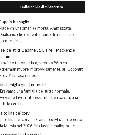
Dall’archivio di MilanoNera
Doppio bersaglio
Madelyn Chapman � morta. Ammazzata.
Qualcuno, che evidentemente di armi se ne
intende, le ha …
I sei delitti di Daphne St. Claire – Mackenzie
Common
L’anziano (e romantico) vedovo Warren
Ackerman muore improvvisamente, al “Coconut
Grove”, la casa di riposo …
Una famiglia quasi normale
“Eravamo una famiglia del tutto normale.
Avevamo lavori interessanti e ben pagati, una
nutrita cerchia …
La collina dei corvi
La collina dei corvi di Francesco Mazzardo edito
da Mursia nel 2006 è il classico malloppone …