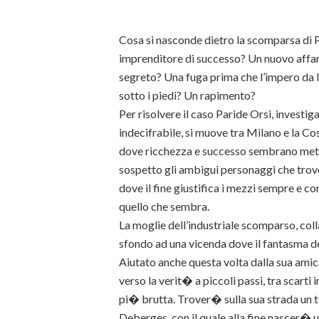
Cosa si nasconde dietro la scomparsa di P
imprenditore di successo? Un nuovo affar
segreto? Una fuga prima che l’impero da lui
sotto i piedi? Un rapimento?
Per risolvere il caso Paride Orsi, investiga
indecifrabile, si muove tra Milano e la C
dove ricchezza e successo sembrano mette
sospetto gli ambigui personaggi che tro
dove il fine giustifica i mezzi sempre e
quello che sembra.
La moglie dell’industriale scomparso, coll
sfondo ad una vicenda dove il fantasma de
Aiutato anche questa volta dalla sua amic
verso la verit� a piccoli passi, tra scarti
pi� brutta. Trover� sulla sua strada un te
Deberges, con il quale alla fine nascer� u