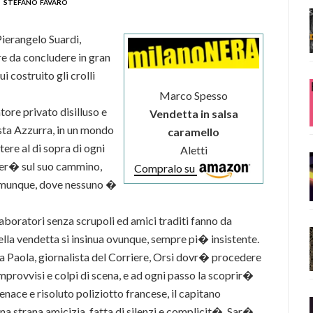
stefano favaro
ierangelo Suardi,
e da concludere in gran
 costruito gli crolli
Marco Spesso
tore privato disilluso e
Vendetta in salsa
osta Azzurra, in un mondo
caramello
re al di sopra di ogni
Aletti
ver� sul suo cammino,
Compralo su
 comunque, dove nessuno �
aboratori senza scrupoli ed amici traditi fanno da
lla vendetta si insinua ovunque, sempre pi� insistente.
a Paola, giornalista del Corriere, Orsi dovr� procedere
 improvvisi e colpi di scena, e ad ogni passo la scoprir�
nace e risoluto poliziotto francese, il capitano
na strana amicizia, fatta di silenzi e complicit�. Sar�