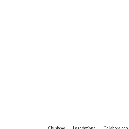
Chi siamo
La redazione
Collabora con 