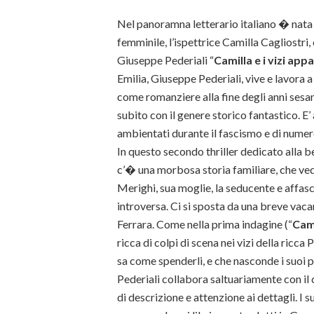
Nel panoramna letterario italiano � nata
femminile, l’ispettrice Camilla Cagliostri, 
Giuseppe Pederiali “
Camilla e i vizi app
Emilia, Giuseppe Pederiali, vive e lavora 
come romanziere alla fine degli anni ses
subito con il genere storico fantastico. E
ambientati durante il fascismo e di numer
In questo secondo thriller dedicato alla 
c’� una morbosa storia familiare, che ved
Merighi, sua moglie, la seducente e affasc
introversa. Ci si sposta da una breve vaca
Ferrara. Come nella prima indagine (“
Cami
ricca di colpi di scena nei vizi della ricc
sa come spenderli, e che nasconde i suoi p
Pederiali collabora saltuariamente con il c
di descrizione e attenzione ai dettagli. I