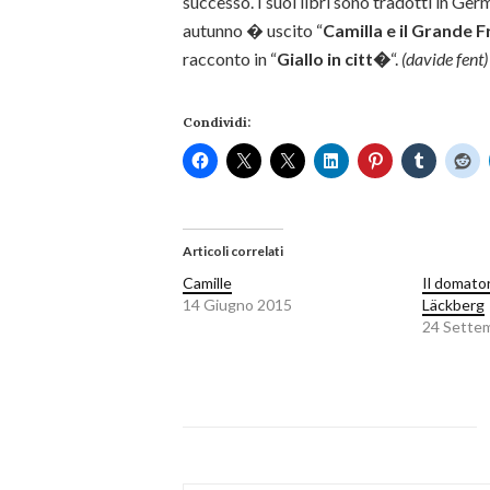
successo. I suoi libri sono tradotti in Ger
autunno � uscito “
Camilla e il Grande F
racconto in “
Giallo in citt�
“.
(davide fent)
Condividi:
Articoli correlati
Camille
Il domator
14 Giugno 2015
Läckberg
24 Sette