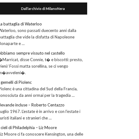
Dall’archivio di MilanoNera
La battaglia di Waterloo
Waterloo, sono passati duecento anni dalla
battaglia che vide la disfatta di Napoleone
Bonaparte e …
Abbiamo sempre vissuto nel castello
�Marricat, disse Connie, t� e biscotti: presto,
vieni/ Fossi matta sorellina, se ci vengo
m�avveleni�.
I gemelli di Piolenc
Piolenc è una cittadina del Sud della Francia,
conosciuta da anni ormai per la tragedia …
Bevande incluse – Roberto Centazzo
Luglio 1967. L’estate è in arrivo e con l’estate i
turisti italiani e stranieri che …
I cieli di Philadelphia – Liz Moore
Liz Moore ci fa conoscere Kensington, una delle