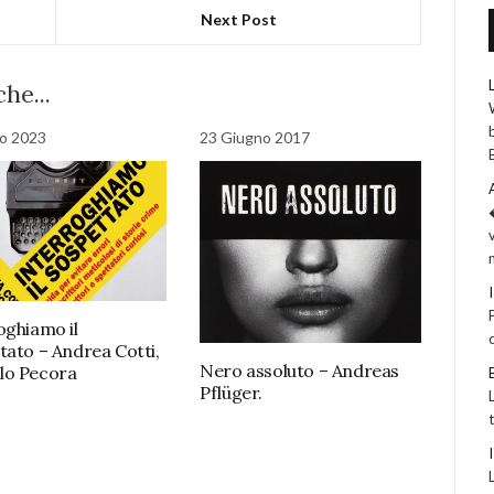
Next Post
he...
o 2023
23 Giugno 2017
oghiamo il
tato – Andrea Cotti,
Nero assoluto – Andreas
lo Pecora
Pflüger.