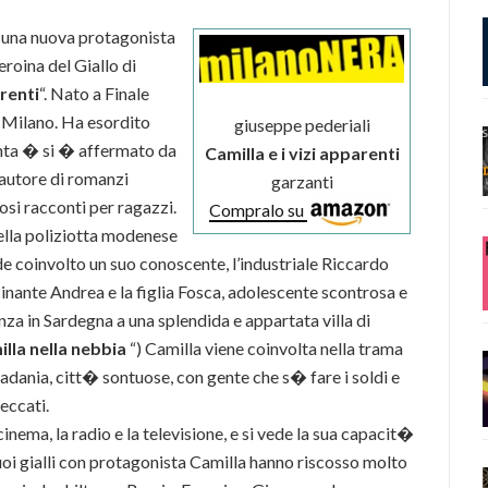
 una nuova protagonista
eroina del Giallo di
arenti
“. Nato a Finale
a Milano. Ha esordito
giuseppe pederiali
anta � si � affermato da
Camilla e i vizi apparenti
’ autore di romanzi
garzanti
osi racconti per ragazzi.
Compralo su
bella poliziotta modenese
e coinvolto un suo conoscente, l’industriale Riccardo
inante Andrea e la figlia Fosca, adolescente scontrosa e
nza in Sardegna a una splendida e appartata villa di
lla nella nebbia
“) Camilla viene coinvolta nella trama
a Padania, citt� sontuose, con gente che s� fare i soldi e
eccati.
inema, la radio e la televisione, e si vede la sua capacit�
 suoi gialli con protagonista Camilla hanno riscosso molto