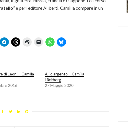
mania, Inghilterra, Russia, Francia e Giappone. Lo scorso
ratello
” e per l’editore Aliberti, Camilla compare in un
e di Leoni – Camilla
Ali d’argento – Camilla
Läckberg
mbre 2016
27 Maggio 2020