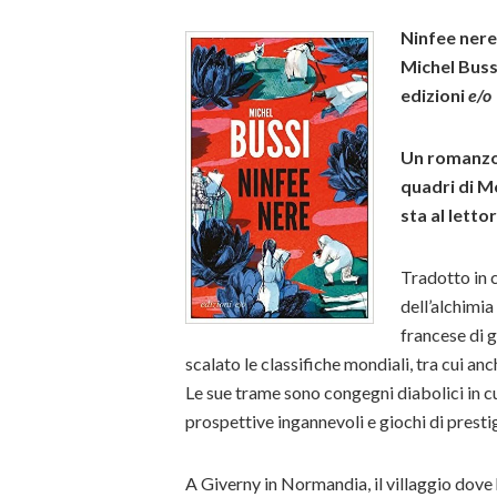
Ninfee nere
Michel Buss
edizioni
e/o
Un romanzo 
quadri di Mo
sta al letto
Tradotto in c
dell’alchimia
francese di g
scalato le classifiche mondiali, tra cui an
Le sue trame sono congegni diabolici in cui 
prospettive ingannevoli e giochi di presti
A Giverny in Normandia, il villaggio dove 