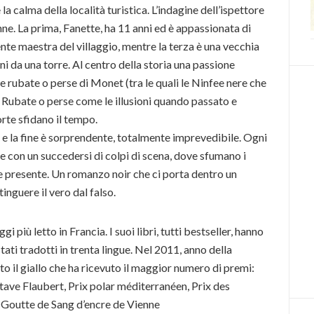
 calma della località turistica. L’indagine dell’ispettore
ne. La prima, Fanette, ha 11 anni ed è appassionata di
ente maestra del villaggio, mentre la terza è una vecchia
ini da una torre. Al centro della storia una passione
le rubate o perse di Monet (tra le quali le Ninfee nere che
. Rubate o perse come le illusioni quando passato e
rte sfidano il tempo.
 e la fine è sorprendente, totalmente imprevedibile. Ogni
 con un succedersi di colpi di scena, dove sfumano i
o e presente. Un romanzo noir che ci porta dentro un
stinguere il vero dal falso.
gi più letto in Francia. I suoi libri, tutti bestseller, hanno
ati tradotti in trenta lingue. Nel 2011, anno della
to il giallo che ha ricevuto il maggior numero di premi:
ave Flaubert, Prix polar méditerranéen, Prix des
x Goutte de Sang d’encre de Vienne