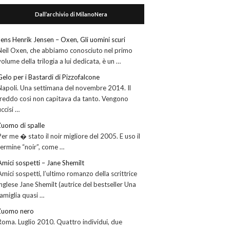
Dall’archivio di MilanoNera
Jens Henrik Jensen – Oxen, Gli uomini scuri
Neil Oxen, che abbiamo conosciuto nel primo
volume della trilogia a lui dedicata, è un …
Gelo per i Bastardi di Pizzofalcone
Napoli. Una settimana del novembre 2014. Il
freddo così non capitava da tanto. Vengono
uccisi …
L’uomo di spalle
Per me � stato il noir migliore del 2005. E uso il
termine “noir”, come …
Amici sospetti – Jane Shemilt
Amici sospetti, l’ultimo romanzo della scrittrice
inglese Jane Shemilt (autrice del bestseller Una
famiglia quasi …
L’uomo nero
Roma. Luglio 2010. Quattro individui, due