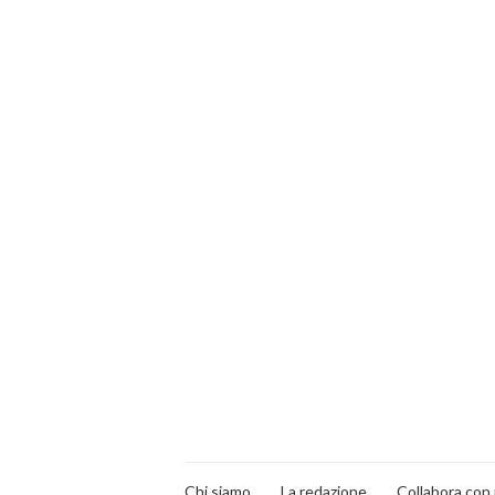
Chi siamo
La redazione
Collabora con 