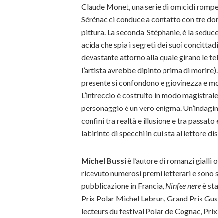
Claude Monet, una serie di omicidi rompe la
Sérénac ci conduce a contatto con tre don
pittura. La seconda, Stéphanie, è la seduc
acida che spia i segreti dei suoi concittad
devastante attorno alla quale girano le te
l’artista avrebbe dipinto prima di morire)
presente si confondono e giovinezza e mo
L’intreccio è costruito in modo magistrale
personaggio è un vero enigma. Un’indagine
confini tra realtà e illusione e tra passat
labirinto di specchi in cui sta al lettore di
Michel Bussi
è l’autore di romanzi gialli og
ricevuto numerosi premi letterari e sono st
pubblicazione in Francia,
Ninfee nere
è sta
Prix Polar Michel Lebrun, Grand Prix Gust
lecteurs du festival Polar de Cognac, Pri