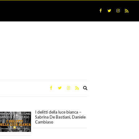
Expand
search
form
I delitti della luce bianca –
Sabrina De Bastiani, Daniele
Cambiaso