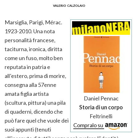
valerio calzolaio
Marsiglia, Parigi, Mérac.
1923-2010. Una nota
personalità francese,
taciturna, ironica, diritta
come un fuso, molto ben
reputata in patria e
all’estero, prima di morire,
consegna alla 57enne
amata figlia artista
Daniel Pennac
(scultura, pittura) una pila
Storia di un corpo
di quaderni, dicendo che
Feltrinelli
può fare quel che vuole dei
Compralo su
suoi appunti (tenuti