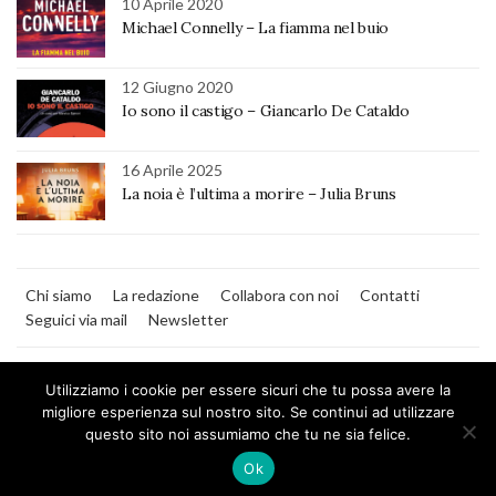
10 Aprile 2020
Michael Connelly – La fiamma nel buio
12 Giugno 2020
Io sono il castigo – Giancarlo De Cataldo
16 Aprile 2025
La noia è l’ultima a morire – Julia Bruns
Chi siamo
La redazione
Collabora con noi
Contatti
Seguici via mail
Newsletter
Utilizziamo i cookie per essere sicuri che tu possa avere la
migliore esperienza sul nostro sito. Se continui ad utilizzare
questo sito noi assumiamo che tu ne sia felice.
MilanoNera
Ok