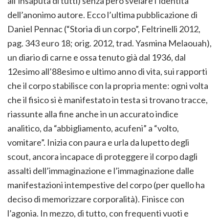
all’insaputa di tutti) senza però svelare l’identità
dell’anonimo autore. Ecco l’ultima pubblicazione di
Daniel Pennac (“Storia di un corpo”, Feltrinelli 2012,
pag. 343 euro 18; orig. 2012, trad. Yasmina Melaouah),
un diario di carne e ossa tenuto già dal 1936, dal
12esimo all’88esimo e ultimo anno di vita, sui rapporti
che il corpo stabilisce con la propria mente: ogni volta
che il fisico si è manifestato in testa si trovano tracce,
riassunte alla fine anche in un accurato indice
analitico, da “abbigliamento, acufeni” a “volto,
vomitare”. Inizia con paura e urla da lupetto degli
scout, ancora incapace di proteggere il corpo dagli
assalti dell’immaginazione e l’immaginazione dalle
manifestazioni intempestive del corpo (per quello ha
deciso di memorizzare corporalità). Finisce con
l’agonia. In mezzo, di tutto, con frequenti vuoti e