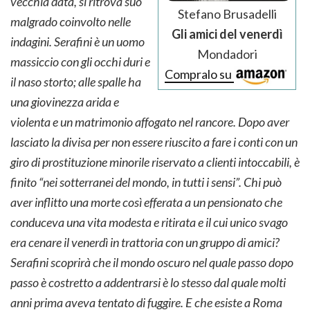
vecchia data, si ritrova suo
Stefano Brusadelli
malgrado coinvolto nelle
Gli amici del venerdì
indagini. Serafini è un uomo
Mondadori
massiccio con gli occhi duri e
Compralo su
il naso storto; alle spalle ha
una giovinezza arida e
violenta e un matrimonio affogato nel rancore. Dopo aver
lasciato la divisa per non essere riuscito a fare i conti con un
giro di prostituzione minorile riservato a clienti intoccabili, è
finito “nei sotterranei del mondo, in tutti i sensi”. Chi può
aver inflitto una morte così efferata a un pensionato che
conduceva una vita modesta e ritirata e il cui unico svago
era cenare il venerdì in trattoria con un gruppo di amici?
Serafini scoprirà che il mondo oscuro nel quale passo dopo
passo è costretto a addentrarsi è lo stesso dal quale molti
anni prima aveva tentato di fuggire. E che esiste a Roma