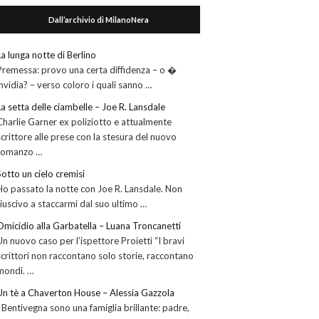
Dall’archivio di MilanoNera
La lunga notte di Berlino
Premessa: provo una certa diffidenza – o �
invidia? – verso coloro i quali sanno …
La setta delle ciambelle – Joe R. Lansdale
Charlie Garner ex poliziotto e attualmente
scrittore alle prese con la stesura del nuovo
romanzo …
Sotto un cielo cremisi
Ho passato la notte con Joe R. Lansdale. Non
riuscivo a staccarmi dal suo ultimo …
Omicidio alla Garbatella – Luana Troncanetti
Un nuovo caso per l’ispettore Proietti “I bravi
scrittori non raccontano solo storie, raccontano
mondi. …
Un tè a Chaverton House – Alessia Gazzola
I Bentivegna sono una famiglia brillante: padre,