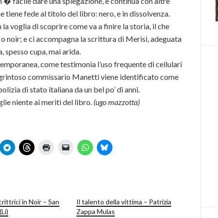
n � facile dare una spiegazione, e continua con altre
e tiene fede al titolo del libro: nero, e in dissolvenza.
 la voglia di scoprire come va a finire la storia, il che
o noir; e ci accompagna la scrittura di Merisi, adeguata
a, spesso cupa, mai arida.
emporanea, come testimonia l’uso frequente di cellulari
 grintoso commissario Manetti viene identificato come
izia di stato italiana da un bel po’ di anni.
ie niente ai meriti del libro.
(ugo mazzotta)
rittrici in Noir – San
Il talento della vittima – Patrizia
Li)
Zappa Mulas