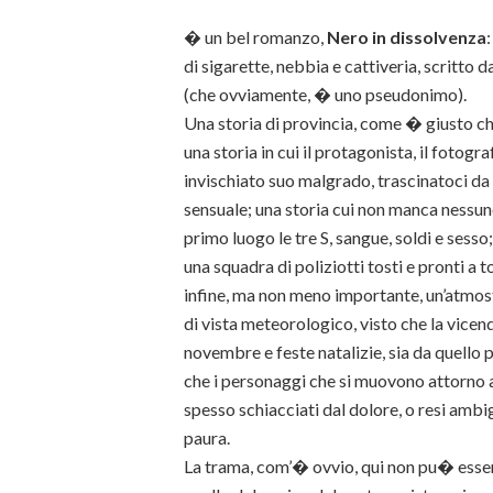
� un bel romanzo,
Nero in dissolvenza
di sigarette, nebbia e cattiveria, scritto
(che ovviamente, � uno pseudonimo).
Una storia di provincia, come � giusto che 
una storia in cui il protagonista, il fotogr
invischiato suo malgrado, trascinatoci da
sensuale; una storia cui non manca nessuno 
primo luogo le tre S, sangue, soldi e sesso;
una squadra di poliziotti tosti e pronti a t
infine, ma non meno importante, un’atmosf
di vista meteorologico, visto che la vicend
novembre e feste natalizie, sia da quello
che i personaggi che si muovono attorno 
spesso schiacciati dal dolore, o resi ambi
paura.
La trama, com’� ovvio, qui non pu� essere