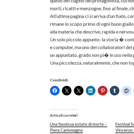
quello del cugino del protagonista, cui no
morti, ricatti e menzogne, fino al finale, ch
All’ultima pagina ci si arriva d’un fiato, con
rimane lo scopo primo di ogni buon giallo 
alla materia che descrive, rapida e nervos
Un solo piccolo appunto: la storia � cont
e computer, ma uno dei collaboratori del
un appuntato, grado non pi� in uso nella pol
Una piccolezza, naturalmente, che non togl
Condividi:
Articoli correlati
Una favolosa estate di morte –
Festival Sc
Piera Carlomagno
Vincenzo (