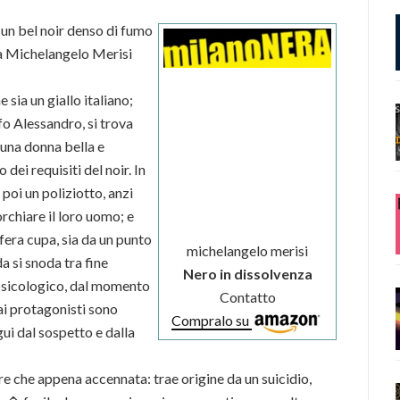
: un bel noir denso di fumo
 da Michelangelo Merisi
sia un giallo italiano;
afo Alessandro, si trova
 una donna bella e
dei requisiti del noir. In
 poi un poliziotto, anzi
orchiare il loro uomo; e
era cupa, sia da un punto
michelangelo merisi
a si snoda tra fine
Nero in dissolvenza
 psicologico, dal momento
Contatto
ai protagonisti sono
Compralo su
gui dal sospetto e dalla
 che appena accennata: trae origine da un suicidio,