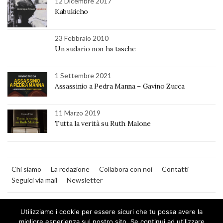
12 Dicembre 2017
Kabukicho
23 Febbraio 2010
Un sudario non ha tasche
1 Settembre 2021
Assassinio a Pedra Manna – Gavino Zucca
11 Marzo 2019
Tutta la verità su Ruth Malone
Chi siamo
La redazione
Collabora con noi
Contatti
Seguici via mail
Newsletter
Utilizziamo i cookie per essere sicuri che tu possa avere la
migliore esperienza sul nostro sito. Se continui ad utilizzare