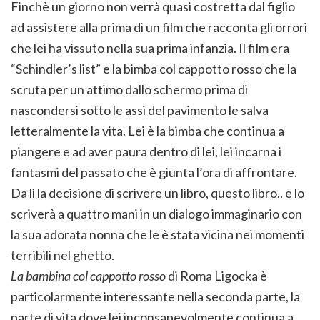
Finchè un giorno non verrà quasi costretta dal figlio
ad assistere alla prima di un film che racconta gli orrori
che lei ha vissuto nella sua prima infanzia. Il film era
“Schindler’s list” e la bimba col cappotto rosso che la
scruta per un attimo dallo schermo prima di
nascondersi sotto le assi del pavimento le salva
letteralmente la vita. Lei è la bimba che continua a
piangere e ad aver paura dentro di lei, lei incarna i
fantasmi del passato che è giunta l’ora di affrontare.
Da lì la decisione di scrivere un libro, questo libro.. e lo
scriverà a quattro mani in un dialogo immaginario con
la sua adorata nonna che le è stata vicina nei momenti
terribili nel ghetto.
La bambina col cappotto rosso
di Roma Ligocka è
particolarmente interessante nella seconda parte, la
parte di vita dove lei inconsapevolmente continua a