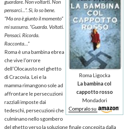
guardare. Non voltarti. Non
pensarci…”. Sì, lo so bene.
“Ma ora è giunto il momento”
mi sussurra. “Guarda. Voltati.
Pensaci. Ricorda.
Racconta…”
Roma è una bambina ebrea
che vive l’orrore
dell’Olocausto nel ghetto
Roma Ligocka
di Cracovia. Lei e la
La bambina col
mamma rimangono sole ad
cappotto rosso
affrontare le persecuzioni
Mondadori
razziali imposte dai
Compralo su
tedeschi, persecuzioni che
culminano nello sgombero
del ghetto verso la soluzione finale concepita dalla