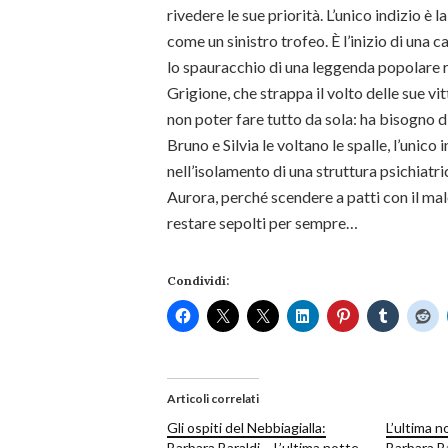
rivedere le sue priorità. L’unico indizio è
come un sinistro trofeo. È l’inizio di una c
lo spauracchio di una leggenda popolare rac
Grigione, che strappa il volto delle sue v
non poter fare tutto da sola: ha bisogno d
Bruno e Silvia le voltano le spalle, l’unic
nel­l’isolamento di una struttura psichiat
Aurora, perché scendere a patti con il m
restare sepolti per sempre…
Condividi:
Articoli correlati
Gli ospiti del Nebbiagialla:
L’ultima n
Barbara Baraldi – L’ultima notte
Barbara Ba