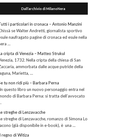
Dall’archivio di MilanoNera
Tutti i particolari in cronaca – Antonio Manzini
Chissà se Walter Andretti, giornalista sportivo
esule naufragato pagine di cronaca ed esule nella
nera …
La cripta di Venezia – Matteo Strukul
Venezia, 1732. Nella cripta della chiesa di San
Zaccaria, ammorbata dalle acque putride della
laguna, Marietta, …
Se tu non ridi più – Barbara Perna
In questo libro un nuovo personaggio entra nel
mondo di Barbara Perna: si tratta dell’avvocato
…
Le streghe di Lenzavacche
Le streghe di Lenzavacche, romanzo di Simona Lo
Iacono (già disponibile in e-book), è una …
Il regno di Witiza