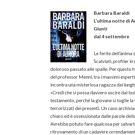
Barbara Baraldi
L’ultima notte di 
Giunti
dal 4 settembre
Le ferite dell’anima 
Scalviati, profiler 
doloroso passato alle spalle. Per questo h
del professor Menni, tra i massimi esperti
incontra una misteriosa ragazza dai lunghi
«Credi che si possa davvero uscire dal buio
testamento, perché la giovane si toglie la 
terrorizzati dei presenti. Un caso archiv
chiaro ed è ossessionata dalle parole dell
Avrebbe potuto fare qualcosa per salvarla?
ritrovamento di un cadavere orrendamente s