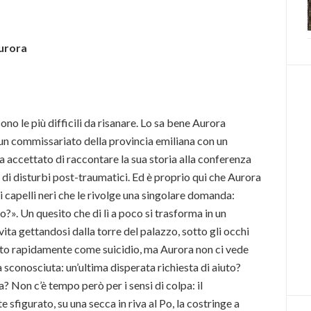
Aurora
sono le più difficili da risanare. Lo sa bene Aurora
in un commissariato della provincia emiliana con un
a accettato di raccontare la sua storia alla conferenza
 di disturbi post-traumatici. Ed è proprio qui che Aurora
 capelli neri che le rivolge una singolare domanda:
?». Un quesito che di lì a poco si trasforma in un
vita gettandosi dalla torre del palazzo, sotto gli occhi
iato rapidamente come suicidio, ma Aurora non ci vede
a sconosciuta: un’ultima disperata richiesta di aiuto?
 Non c’è tempo però per i sensi di colpa: il
figurato, su una secca in riva al Po, la costringe a