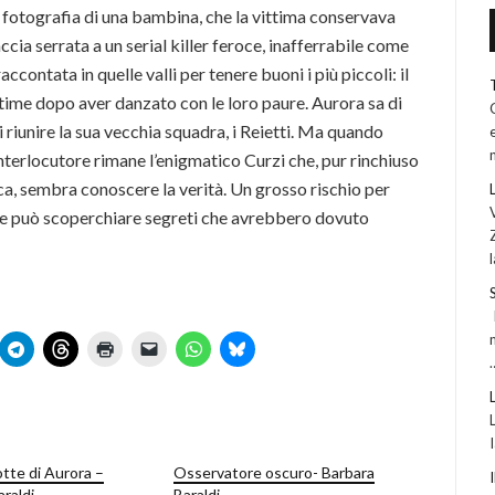
 la fotografia di una bambina, che la vittima conservava
accia serrata a un serial killer feroce, inafferrabile come
contata in quelle valli per tenere buoni i più piccoli: il
ittime dopo aver danzato con le loro paure. Aurora sa di
i riunire la sua vecchia squadra, i Reietti. Ma quando
o interlocutore rimane l’enigmatico Curzi che, pur rinchiuso
rica, sembra conoscere la verità. Un grosso rischio per
ale può scoperchiare segreti che avrebbero dovuto
otte di Aurora –
Osservatore oscuro- Barbara
raldi
Baraldi