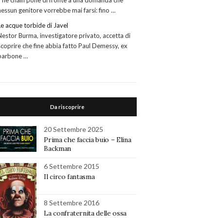
The chain pone di fronte a una domanda che
nessun genitore vorrebbe mai farsi: fino …
Le acque torbide di Javel
Nestor Burma, investigatore privato, accetta di
scoprire che fine abbia fatto Paul Demessy, ex
barbone …
Da riscoprire
20 Settembre 2025
Prima che faccia buio – Elina
Backman
6 Settembre 2015
Il circo fantasma
8 Settembre 2016
La confraternita delle ossa