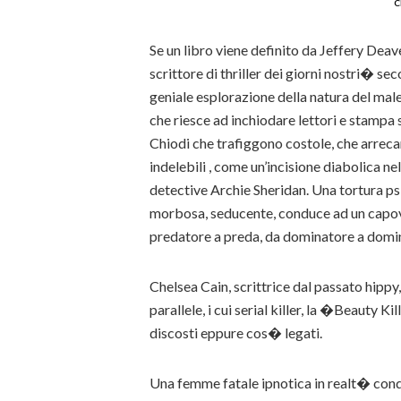
c
Se un libro viene definito da Jeffery Deav
scrittore di thriller dei giorni nostri� s
geniale esplorazione della natura del male
che riesce ad inchiodare lettori e stampa s
Chiodi che trafiggono costole, che arreca
indelebili , come un’incisione diabolica ne
detective Archie Sheridan. Una tortura psi
morbosa, seducente, conduce ad un capov
predatore a preda, da dominatore a domina
Chelsea Cain, scrittrice dal passato hipp
parallele, i cui serial killer, la �Beauty
discosti eppure cos� legati.
Una femme fatale ipnotica in realt� cond