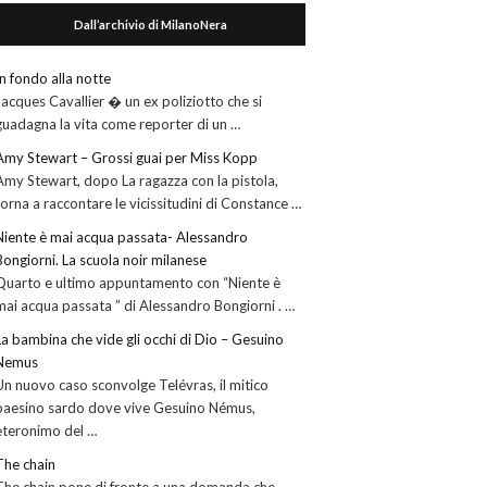
Dall’archivio di MilanoNera
In fondo alla notte
Jacques Cavallier � un ex poliziotto che si
guadagna la vita come reporter di un …
Amy Stewart – Grossi guai per Miss Kopp
Amy Stewart, dopo La ragazza con la pistola,
torna a raccontare le vicissitudini di Constance …
Niente è mai acqua passata- Alessandro
Bongiorni. La scuola noir milanese
Quarto e ultimo appuntamento con “Niente è
mai acqua passata ” di Alessandro Bongiorni . …
La bambina che vide gli occhi di Dio – Gesuino
Nemus
Un nuovo caso sconvolge Telévras, il mitico
paesino sardo dove vive Gesuino Némus,
eteronimo del …
The chain