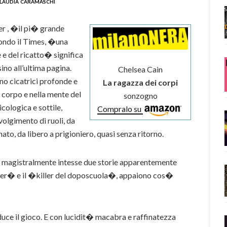
laudia caramaschi
er , �il pi� grande
econdo il Times, �una
 e del ricatto� significa
ino all’ultima pagina.
Chelsea Cain
no cicatrici profonde e
La ragazza dei corpi
l corpo e nella mente del
sonzogno
cologica e sottile,
Compralo su
olgimento di ruoli, da
to, da libero a prigioniero, quasi senza ritorno.
y, magistralmente intesse due storie apparentemente
 Killer� e il �killer del doposcuola�, appaiono cos�
uce il gioco. E con lucidit� macabra e raffinatezza