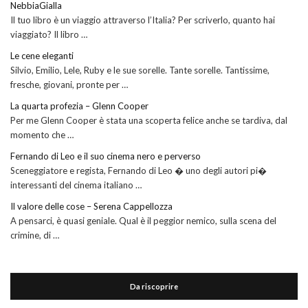
NebbiaGialla
Il tuo libro è un viaggio attraverso l’Italia? Per scriverlo, quanto hai
viaggiato? Il libro …
Le cene eleganti
Silvio, Emilio, Lele, Ruby e le sue sorelle. Tante sorelle. Tantissime,
fresche, giovani, pronte per …
La quarta profezia – Glenn Cooper
Per me Glenn Cooper è stata una scoperta felice anche se tardiva, dal
momento che …
Fernando di Leo e il suo cinema nero e perverso
Sceneggiatore e regista, Fernando di Leo � uno degli autori pi�
interessanti del cinema italiano …
Il valore delle cose – Serena Cappellozza
A pensarci, è quasi geniale. Qual è il peggior nemico, sulla scena del
crimine, di …
Da riscoprire