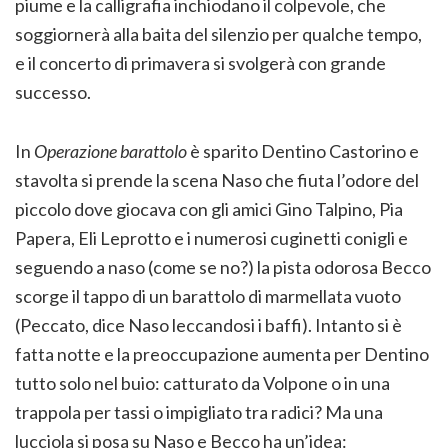
piume e la calligrafia inchiodano il colpevole, che
soggiornerà alla baita del silenzio per qualche tempo,
e il concerto di primavera si svolgerà con grande
successo.
In
Operazione barattolo
è sparito Dentino Castorino e
stavolta si prende la scena Naso che fiuta l’odore del
piccolo dove giocava con gli amici Gino Talpino, Pia
Papera, Eli Leprotto e i numerosi cuginetti conigli e
seguendo a naso (come se no?) la pista odorosa Becco
scorge il tappo di un barattolo di marmellata vuoto
(Peccato, dice Naso leccandosi i baffi). Intanto si è
fatta notte e la preoccupazione aumenta per Dentino
tutto solo nel buio: catturato da Volpone o in una
trappola per tassi o impigliato tra radici? Ma una
lucciola si posa su Naso e Becco ha un’idea: