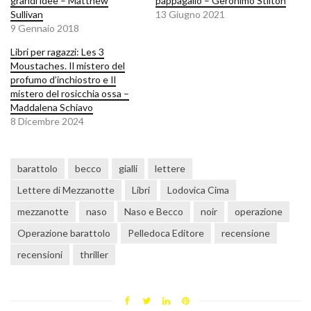
grandi idee – Matthew
pappagallo – Geronimo Stilton
Sullivan
13 Giugno 2021
9 Gennaio 2018
Libri per ragazzi: Les 3
Moustaches. Il mistero del
profumo d’inchiostro e Il
mistero del rosicchia ossa –
Maddalena Schiavo
8 Dicembre 2024
barattolo
becco
gialli
lettere
Lettere di Mezzanotte
Libri
Lodovica Cima
mezzanotte
naso
Naso e Becco
noir
operazione
Operazione barattolo
Pelledoca Editore
recensione
recensioni
thriller