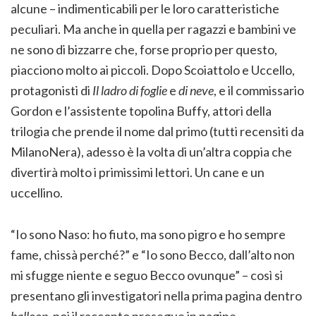
alcune – indimenticabili per le loro caratteristiche
peculiari. Ma anche in quella per ragazzi e bambini ve
ne sono di bizzarre che, forse proprio per questo,
piacciono molto ai piccoli. Dopo Scoiattolo e Uccello,
protagonisti di
Il ladro di foglie
e
di neve
, e il commissario
Gordon e l’assistente topolina Buffy, attori della
trilogia che prende il nome dal primo (tutti recensiti da
MilanoNera), adesso è la volta di un’altra coppia che
divertirà molto i primissimi lettori. Un cane e un
uccellino.
“Io sono Naso: ho fiuto, ma sono pigro e ho sempre
fame, chissà perché?” e “Io sono Becco, dall’alto non
mi sfugge niente e seguo Becco ovunque” – così si
presentano gli investigatori nella prima pagina dentro
balloon
, poi il racconto prosegue in pagine