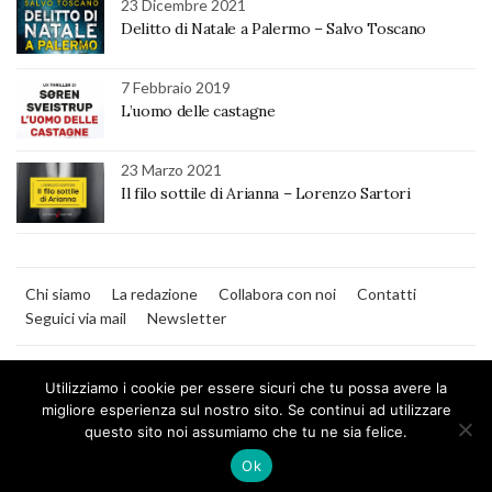
23 Dicembre 2021
Delitto di Natale a Palermo – Salvo Toscano
7 Febbraio 2019
L’uomo delle castagne
23 Marzo 2021
Il filo sottile di Arianna – Lorenzo Sartori
Chi siamo
La redazione
Collabora con noi
Contatti
Seguici via mail
Newsletter
Utilizziamo i cookie per essere sicuri che tu possa avere la
migliore esperienza sul nostro sito. Se continui ad utilizzare
questo sito noi assumiamo che tu ne sia felice.
MilanoNera
Ok