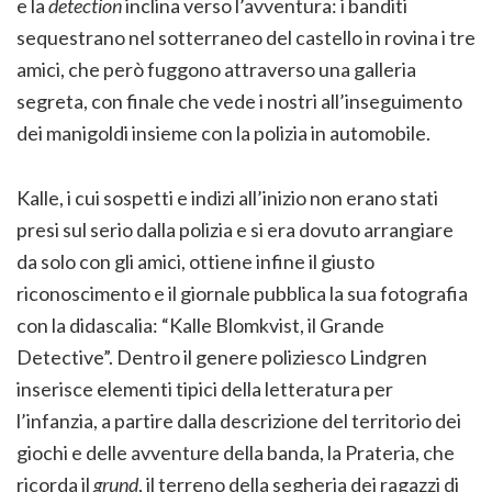
e la
detection
inclina verso l’avventura: i banditi
sequestrano nel sotterraneo del castello in rovina i tre
amici, che però fuggono attraverso una galleria
segreta, con finale che vede i nostri all’inseguimento
dei manigoldi insieme con la polizia in automobile.
Kalle, i cui sospetti e indizi all’inizio non erano stati
presi sul serio dalla polizia e si era dovuto arrangiare
da solo con gli amici, ottiene infine il giusto
riconoscimento e il giornale pubblica la sua fotografia
con la didascalia: “Kalle Blomkvist, il Grande
Detective”. Dentro il genere poliziesco Lindgren
inserisce elementi tipici della letteratura per
l’infanzia, a partire dalla descrizione del territorio dei
giochi e delle avventure della banda, la Prateria, che
ricorda il
grund
, il terreno della segheria dei ragazzi di