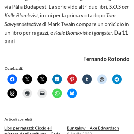
via Pál a Budapest. La serie vide altri due libri,
S.O.S per
Kalle Blomkvist
, in cui per la prima volta dopo
Tom
Sawyer detective
di Mark Twain compare un omicidio in
un libro per ragazzi, e
Kalle Blomkvist e i gangster
.
Da 11
anni
Fernando Rotondo
Condividi:
Articoli correlati
Libri per ragazzi: Ciccio e il
Bungalow – Ake Edwardson
mistero degli antifurto – Carlo
9 Aprile 2020