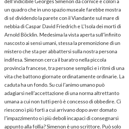
dell’indicibile Georges Simenon dà cornice e colori a
un quadro che in uno spazio museale farebbe mostra
di sé dividendo la parete con il Viandante sul mare di
nebbia di Caspar David Friedrich e L’Isola dei morti di
Arnold Böcklin. Medesima la vista aperta sull’infinito
nascosto ai sensi umani, stessa la premonizione di un
mistero che sta per abbattersi sulla nostra persona
indifesa. Simenon cerca il baratro nella piccola
provincia francese, tra persone semplici e i ritmi di una
vita che battono giornate ordinatamente ordinarie. La
caduta ha un fondo. Su cui l’animo umano può
adagiarsi nell’accettazione di una norma altrettanto
umana a cui non tutti però è concesso di obbedire. Ci
riescono i più forti a cui arrivano dopo aver domato
l’impazzimento o i più deboli incapaci di consegnarsi
appunto alla follia? Simenon è uno scrittore. Può solo