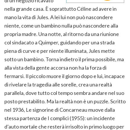
di un negozio ricavato
nella grande casa. È soprattutto Céline ad avere in
mano la vita di Jules. A lei lui non può nascondere
niente, come un bambino nulla può nascondere alla
propria madre. Una notte, al ritorno da una riunione
col sindacato a Quimper, guidando per una strada
piena di curve e per niente illuminata, Jules mette
sotto un bambino. Torna indietro il prima possibile, ma
alla vista della gente accorsa non ha la forza di
fermarsi. Il piccolo muore il giorno dopo e lui, incapace
di rivelare la tragedia alle sorelle, crea una realtà
parallela, dove tutto col tempo sembra andare nel suo
posto prestabilito. Ma la realtà non è un puzzle. Scritto
nel 1936, Le signorine di Concarneau muove dalla
stessa partenza de I complici (1955): un incidente
d’auto mortale che resterà irrisolto in primo luogo per