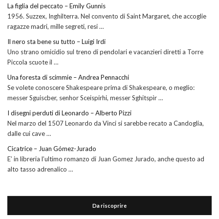
La figlia del peccato – Emily Gunnis
1956. Suzzex, Inghilterra. Nel convento di Saint Margaret, che accoglie
ragazze madri, mille segreti, resi …
Il nero sta bene su tutto – Luigi Irdi
Uno strano omicidio sul treno di pendolari e vacanzieri diretti a Torre
Piccola scuote il …
Una foresta di scimmie – Andrea Pennacchi
Se volete conoscere Shakespeare prima di Shakespeare, o meglio:
messer Sguiscber, senhor Sceispirhi, messer Sghitspìr …
I disegni perduti di Leonardo – Alberto Pizzi
Nel marzo del 1507 Leonardo da Vinci si sarebbe recato a Candoglia,
dalle cui cave …
Cicatrice – Juan Gómez-Jurado
E’ in libreria l’ultimo romanzo di Juan Gomez Jurado, anche questo ad
alto tasso adrenalico …
Da riscoprire