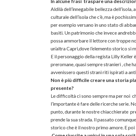
In alcune frasi traspare una descrizion
Aldilà dell’innegabile bellezza dell’isola
culturale dell’isola che c’è, ma è pochissimo
per esempio versano in uno stato di abba
basiti. Un patrimonio che invece andrebb
possa ammorbare il lettore con troppe not
un’altra Capri,dove l’elemento storico si 
E il personaggio della regista Lilly Keller
preromane, quasi sempre stranieri , che ha
avvenissero questi strani riti ispirati a anti
Non è più difficile creare una storia 
presente?
Le difficoltà ci sono sempre ma per noi 
l’importante è fare delle ricerche serie. 
punto, durante le nostre chiacchierate pr
prende la sua strada. Il passato comunqu
storico che è il nostro primo amore. E po
Come riuscite a unirvi in una sola scri