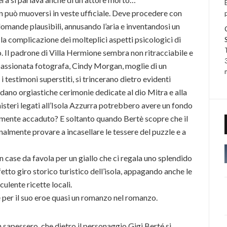
n può muoversi in veste ufficiale. Deve procedere con
omande plausibili, annusando l’aria e inventandosi un
 la complicazione dei molteplici aspetti psicologici di
 Il padrone di Villa Hermione sembra non ritracciabile e
appassionata fotografa, Cindy Morgan, moglie di un
 testimoni superstiti, si trincerano dietro evidenti
rdano orgiastiche cerimonie dedicate al dio Mitra e alla
steri legati all’Isola Azzurra potrebbero avere un fondo
ealmente accaduto? E soltanto quando Bertè scopre che il
almente provare a incasellare le tessere del puzzle e a
 case da favola per un giallo che ci regala uno splendido
tto giro storico turistico dell’isola, appagando anche le
culente ricette locali.
 per il suo eroe quasi un romanzo nel romanzo.
 sapessero, che dietro il personaggio Gigi Berté si