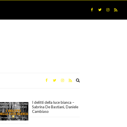
Expand
search
form
I delitti della luce bianca –
Sabrina De Bastiani, Daniele
Cambiaso