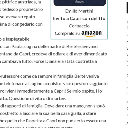
pittrice austriaca, la
mo tedesco proprietario
Emilio Martini
ese, aveva stregato
Invito a Capri con delitto
prima di congedarlo con
Corbaccio
Compralo su
o e inspiegabile
o con Paola, cugina delle madre di Bertè e avevano
 lontano da Capri, credeva di odiare e di aver dimenticato
a cambiava tutto. Forse Diana era stata costretta a
prufessore come da sempre in famiglia Berté veniva
e telefonare al cugino acquisito, vice questore aggiunto
iuro: vieni immediatamente a Capri! Sei mio ospite. Ho
utto. Questione di vita o di morte».
aldi rapporti di famiglia. Deve dare una mano, non si può
stretto a lasciare la sua bella casa gialla, a stare
he quello che l’aspetta a Capri non può certo essere una
era si parlava anche di un attore morto…