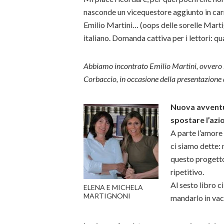
nasconde un vicequestore aggiunto in car
Emilio Martini… (oops delle sorelle Marti
italiano. Domanda cattiva per i lettori: qu
Abbiamo incontrato Emilio Martini, ovvero le
Corbaccio, in occasione della presentazione d
Nuova avventur
spostare l’azi
A parte l’amore 
ci siamo dette:
questo progetto 
ripetitivo.
Al sesto libro c
ELENA E MICHELA
MARTIGNONI
mandarlo in vac