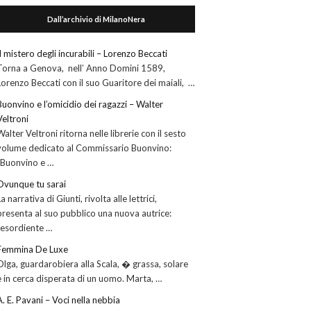
Dall’archivio di MilanoNera
Il mistero degli incurabili – Lorenzo Beccati
Torna a Genova, nell’ Anno Domini 1589,
Lorenzo Beccati con il suo Guaritore dei maiali, …
Buonvino e l’omicidio dei ragazzi – Walter
Veltroni
Walter Veltroni ritorna nelle librerie con il sesto
volume dedicato al Commissario Buonvino:
“Buonvino e …
Ovunque tu sarai
La narrativa di Giunti, rivolta alle lettrici,
presenta al suo pubblico una nuova autrice:
l’esordiente …
Femmina De Luxe
Olga, guardarobiera alla Scala, � grassa, solare
e in cerca disperata di un uomo. Marta, …
A. E. Pavani – Voci nella nebbia