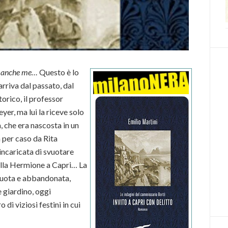
o anche me…
Questo è lo
rriva dal passato, dal
torico, il professor
er, ma lui la riceve solo
 che era nascosta in un
a per caso da Rita
 incaricata di svuotare
 villa Hermione a Capri… La
 vuota e abbandonata,
 giardino, oggi
 di viziosi festini in cui