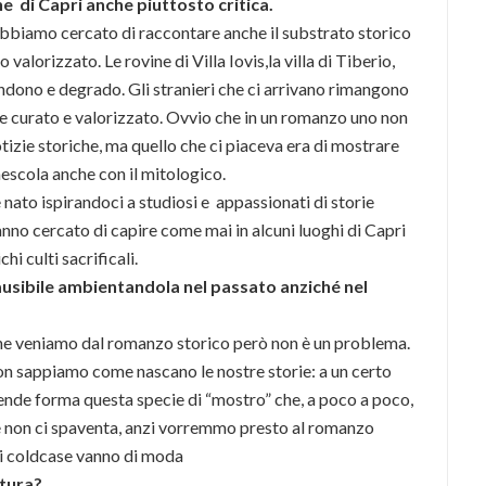
e di Capri anche piuttosto critica.
, abbiamo cercato di raccontare anche il substrato storico
 valorizzato. Le rovine di Villa Iovis,la villa di Tiberio,
ndono e degrado. Gli stranieri che ci arrivano rimangono
e curato e valorizzato. Ovvio che in un romanzo uno non
izie storiche, ma quello che ci piaceva era di mostrare
mescola anche con il mitologico.
 è nato ispirandoci a studiosi e appassionati di storie
nno cercato di capire come mai in alcuni luoghi di Capri
chi culti sacrificali.
plausibile ambientandola nel passato anziché nel
che veniamo dal romanzo storico però non è un problema.
Non sappiamo come nascano le nostre storie: a un certo
ende forma questa specie di “mostro” che, a poco a poco,
e non ci spaventa, anzi vorremmo presto al romanzo
i i coldcase vanno di moda
ttura?