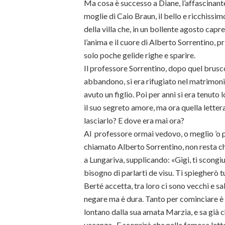
Ma cosa è successo a Diane, l’affascinante 
moglie di Caio Braun, il bello e ricchissi
della villa che, in un bollente agosto capr
l’anima e il cuore di Alberto Sorrentino, 
solo poche gelide righe e sparire.
Il professore Sorrentino, dopo quel brusc
abbandono, si era rifugiato nel matrimoni
avuto un figlio. Poi per anni si era tenuto
il suo segreto amore, ma ora quella letter
lasciarlo? E dove era mai ora?
Al professore ormai vedovo, o meglio ’o 
chiamato Alberto Sorrentino, non resta ch
a Lungariva, supplicando: «Gigi, ti scong
bisogno di parlarti de visu. Ti spiegherò t
Berté accetta, tra loro ci sono vecchi e s
negare ma è dura. Tanto per cominciare è co
lontano dalla sua amata Marzia, e sa già c
vacanza. E scoprirà che nella famosa lett