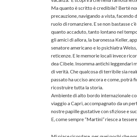
Ma quanto è scritto è credibile? Bertè no
precauzione, navigando a vista, facendo d
ruolo di romanziere. E se non bastasse c’è
quanto accaduto, tanto lontano nel tempo.
gli amici di allora, la baronessa Keller, 
senatore americano e lo psichiatra Weiss, i
reticenze. E le memorie locali invece rico
dea Cibele. Insomma antichi leggendari mi
di verità. Che qualcosa di terribile sia r
passato ha ucciso ancora e come, potrà fin
ricostruire tutta la storia.
Ambiente di alto bordo internazionale con
viaggio a Capri, accompagnato da un perfe
nostre papille gustative con sfiziose e suc
E, come sempre “Martini” riesce a tessere
Mi piace ricordare, per quei pochi che non