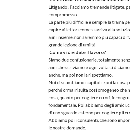
Litigando! Facciamo tremende litigate, pas
compromesso.
La parte più difficile è sempre la trama p
capire ai lettori come si arriva alla soluzio
anni insieme, non saremmo più capaci di fa
grande lezione di umiltà.
Come vi dividete il lavoro?
Siamo due confusionarie, totalmente senz
anni che scriviamo e ogni volta ci diciam
anche, ma poi non la rispettiamo.
Noi ci scambiamoi capitoli e poi la cosa pi
perché ormai risulta così omogeneo che n
cosa, quanto per cogliere errori, incongrue
fondamentale. Poi abbiamo degli amici, c
di uno sguardo esterno per cogliere gli err
Abbiamo poi i consulenti, che sono import
le nostre domande.