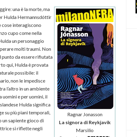
ggire: una è la morte, ma
e per Hulda Hermannsdóttir
ue cose interagiscono
anzo cupo come nella
E Hulda un personaggio
uperare molti traumi. Non
 punto da essere rifiutata
rto qui, Hulda è provata
turale possibile: il
nario, non le impedisce
ra l’altro in un ambiente
a uomini e per uomini, il
islandese Hulda significa
ge su più piani temporali,
Ragnar Jonasson
o un sapiente gioco di
La signora di Reykjavik
trice si riflette negli
Marsilio