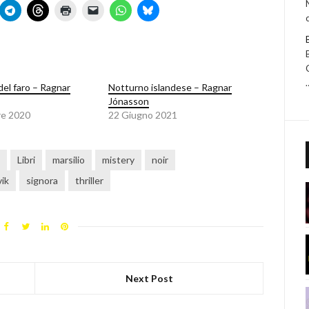
del faro – Ragnar
Notturno islandese – Ragnar
Jónasson
re 2020
22 Giugno 2021
Libri
marsilio
mistery
noir
vik
signora
thriller
Next Post