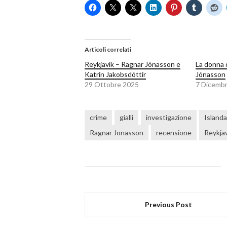
Articoli correlati
Reykjavìk – Ragnar Jónasson e
La donna 
Katrin Jakobsdóttir
Jónasson
29 Ottobre 2025
7 Dicemb
crime
gialli
investigazione
Islanda
Ragnar Jonasson
recensione
Reykja
Previous Post