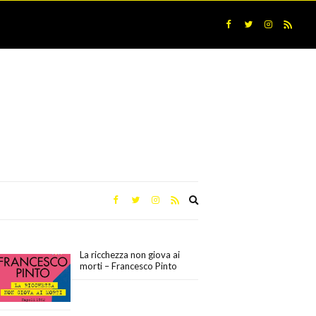
Expand
search
form
La ricchezza non giova ai
morti – Francesco Pinto