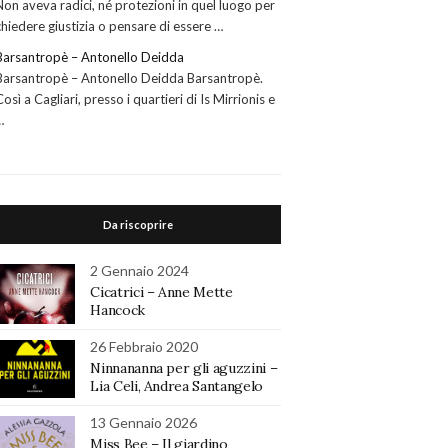
Non aveva radici, né protezioni in quel luogo per
chiedere giustizia o pensare di essere …
Barsantropè – Antonello Deidda
Barsantropè – Antonello Deidda Barsantropè.
Così a Cagliari, presso i quartieri di Is Mirrionis e
…
Da riscoprire
2 Gennaio 2024
Cicatrici – Anne Mette
Hancock
26 Febbraio 2020
Ninnananna per gli aguzzini –
Lia Celi, Andrea Santangelo
13 Gennaio 2026
Miss Bee – Il giardino