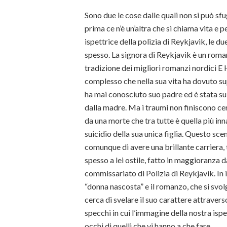
Sono due le cose dalle quali non si può sfu
prima ce n’è un’altra che si chiama vita 
ispettrice della polizia di Reykjavik, le d
spesso. La signora di Reykjavik è un rom
tradizione dei migliori romanzi nordici 
complesso che nella sua vita ha dovuto s
ha mai conosciuto suo padre ed è stata sul
dalla madre. Ma i traumi non finiscono ce
da una morte che tra tutte è quella più inna
suicidio della sua unica figlia. Questo sce
comunque di avere una brillante carriera, t
spesso a lei ostile, fatto in maggioranza d
commissariato di Polizia di Reykjavik. In 
“donna nascosta” e il romanzo, che si svol
cerca di svelare il suo carattere attravers
specchi in cui l’immagine della nostra ispet
occhi di quelli che vi hanno a che fare.