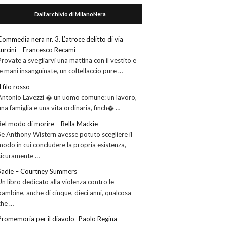
Dall’archivio di MilanoNera
Commedia nera nr. 3. L’atroce delitto di via
Lurcini – Francesco Recami
Provate a svegliarvi una mattina con il vestito e
le mani insanguinate, un coltellaccio pure …
Il filo rosso
Antonio Lavezzi � un uomo comune: un lavoro,
una famiglia e una vita ordinaria, finch� …
Bel modo di morire – Bella Mackie
Se Anthony Wistern avesse potuto scegliere il
modo in cui concludere la propria esistenza,
sicuramente …
Sadie – Courtney Summers
Un libro dedicato alla violenza contro le
bambine, anche di cinque, dieci anni, qualcosa
che …
Promemoria per il diavolo -Paolo Regina