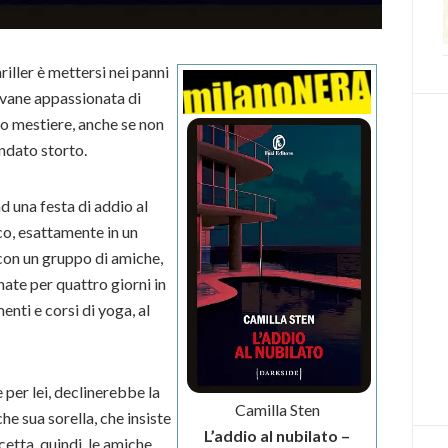
iller è mettersi nei panni
ovane appassionata di
uo mestiere, anche se non
andato storto.
d una festa di addio al
ico, esattamente in un
con un gruppo di amiche,
ate per quattro giorni in
nti e corsi di yoga, al
 per lei, declinerebbe la
Camilla Sten
he sua sorella, che insiste
L’addio al nubilato –
etta, quindi, le amiche