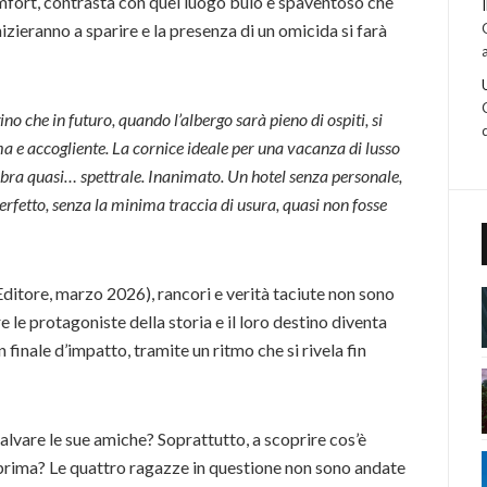
mfort, contrasta con quel luogo buio e spaventoso che
izieranno a sparire e la presenza di un omicida si farà
o che in futuro, quando l’albergo sarà pieno di ospiti, si
a e accogliente. La cornice ideale per una vacanza di lusso
embra quasi… spettrale. Inanimato. Un hotel senza personale,
rfetto, senza la minima traccia di usura, quasi non fosse
Editore, marzo 2026), rancori e verità taciute non sono
e le protagoniste della storia e il loro destino diventa
inale d’impatto, tramite un ritmo che si rivela fin
salvare le sue amiche? Soprattutto, a scoprire cos’è
prima? Le quattro ragazze in questione non sono andate