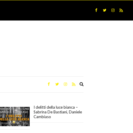
Expand
search
form
I delitti della luce bianca –
Sabrina De Bastiani, Daniele
Cambiaso