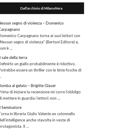
Dall’archivio di MilanoNera
Nessun segno di violenza – Domenico
Carpagnano
Domenico Carpagnano torna ai suoi lettori con
“Nessun segno di violenza” (Bertoni Editore) e,
com’è …
Il sale della terra
Definirlo un giallo probabilmente è riduttivo.
Potrebbe essere un thriller con le tinte fosche di
…
Bomba al gelato – Brigitte Glaser
Prima di iniziare la recensione mi corre l’obbligo
di mettere in guardia i lettori: non …
Il Seminatore
Torna in libreria Giulio Valente ex colonnello
dell’intelligence anche stavolta in veste di
protagonista. Il …