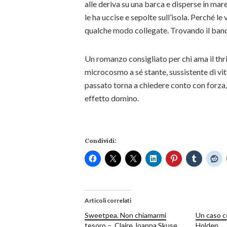
alle deriva su una barca e disperse in mar
le ha uccise e sepolte sull’isola. Perché le
qualche modo collegate. Trovando il bando
Un romanzo consigliato per chi ama il thril
microcosmo a sé stante, sussistente di vita
passato torna a chiedere conto con forza,
effetto domino.
Condividi:
Articoli correlati
Sweetpea. Non chiamarmi
Un caso c
tesoro – Claire Joanna Skuse
Holden