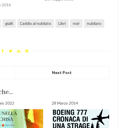
o 2016
gialli
L’addio al nubilato
Libri
noir
nubilato
Next Post
he...
aio 2022
28 Marzo 2014