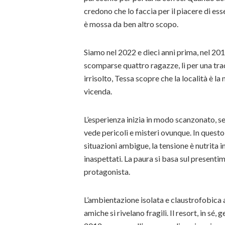
credono che lo faccia per il piacere di es
è mossa da ben altro scopo.
Siamo nel 2022 e dieci anni prima, nel 2012
scomparse quattro ragazze, lì per una tra
irrisolto, Tessa scopre che la località è l
vicenda.
L’esperienza inizia in modo scanzonato, se
vede pericoli e misteri ovunque. In questo
situazioni ambigue, la tensione è nutrita i
inaspettati. La paura si basa sul presenti
protagonista.
L’ambientazione isolata e claustrofobica am
amiche si rivelano fragili. Il resort, in sé