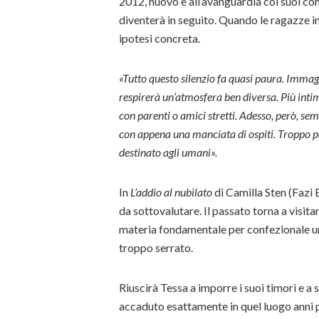
2012, nuovo e all’avanguardia coi suoi co
diventerà in seguito. Quando le ragazze in
ipotesi concreta.
«Tutto questo silenzio fa quasi paura. Immagin
respirerà un’atmosfera ben diversa. Più intim
con parenti o amici stretti. Adesso, però, s
con appena una manciata di ospiti. Troppo pe
destinato agli umani».
In
L’addio al nubilato
di Camilla Sten (Fazi 
da sottovalutare. Il passato torna a visitar
materia fondamentale per confezionale un f
troppo serrato.
Riuscirà Tessa a imporre i suoi timori e a 
accaduto esattamente in quel luogo anni 