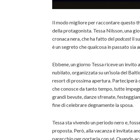
Il modo migliore per raccontare questo thr
della protagonista. Tessa Nilsson, una gi
cronaca nera, che ha fatto del
podcast
il s
è un segreto che qualcosa in passato sia 
Ebbene, un giorno Tessa riceve un invito a
nubilato, organizzata su un’isola del Balt
resort di prossima apertura. Parteciperà 
che conosce da tanto tempo, tutte impegn
grandi bevute, danze sfrenate, festeggiame
fine di celebrare degnamente la sposa.
Tessa sta vivendo un periodo nero e, fosse
proposta. Però, alla vacanza è invitata anc
parecchio per portarla con sé. Quando acc