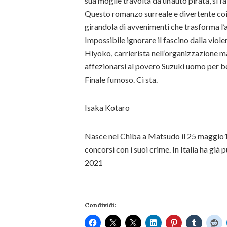
sua moglie travolta da un’auto pirata, si fa
Questo romanzo surreale e divertente coin
girandola di avvenimenti che trasforma l’
Impossibile ignorare il fascino dalla viol
Hiyoko, carrierista nell’organizzazione 
affezionarsi al povero Suzuki uomo per bene
Finale fumoso. Ci sta.
Isaka Kotaro
Nasce nel Chiba a Matsudo il 25 maggio1
concorsi con i suoi crime. In Italia ha già 
2021
Condividi: