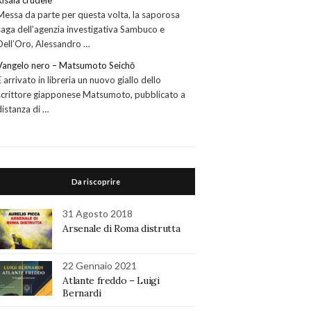
Risaia crudele
Messa da parte per questa volta, la saporosa
saga dell’agenzia investigativa Sambuco e
Dell’Oro, Alessandro …
Vangelo nero – Matsumoto Seichō
È arrivato in libreria un nuovo giallo dello
scrittore giapponese Matsumoto, pubblicato a
distanza di …
Da riscoprire
31 Agosto 2018
Arsenale di Roma distrutta
22 Gennaio 2021
Atlante freddo – Luigi
Bernardi