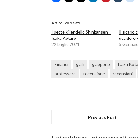
Articoli correlati
I sette killer dello Shinkansen –
Il sicario
Isaka Kotaro
uccidere 
22 Luglio 2021
5 Gennai
Einaudi
gialli
giappone
Isaka Kot
professore
recensione
recensioni
Previous Post