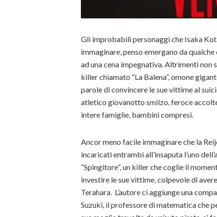
Gli improbabili personaggi che Isaka Kot
immaginare, penso emergano da qualche 
ad una cena impegnativa. Altrimenti non s
killer chiamato “La Balena”, omone gigant
parole di convincere le sue vittime al suic
atletico giovanotto smilzo, feroce accolt
intere famiglie, bambini compresi.
Ancor meno facile immaginare che la Reijo
incaricati entrambi all’insaputa l’uno dell’a
“Spingitore”, un killer che coglie il mome
investire le sue vittime, colpevole di avere
Terahara. L’autore ci aggiunge una compag
Suzuki, il professore di matematica che p