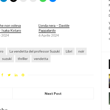
 che non voleva
L’onda nera – Davide
– Isaka Kotaro
Pappalardo
o 2024
6 Aprile 2024
aro
La vendetta del professor Suzuki
Libri
noir
suzuki
thriller
vendetta
Next Post