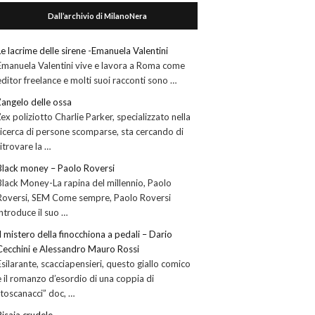
Dall’archivio di MilanoNera
Le lacrime delle sirene -Emanuela Valentini
Emanuela Valentini vive e lavora a Roma come
editor freelance e molti suoi racconti sono …
L’angelo delle ossa
L’ex poliziotto Charlie Parker, specializzato nella
ricerca di persone scomparse, sta cercando di
ritrovare la …
Black money – Paolo Roversi
Black Money-La rapina del millennio, Paolo
Roversi, SEM Come sempre, Paolo Roversi
introduce il suo …
Il mistero della finocchiona a pedali – Dario
Cecchini e Alessandro Mauro Rossi
Esilarante, scacciapensieri, questo giallo comico
è il romanzo d’esordio di una coppia di
“toscanacci” doc, …