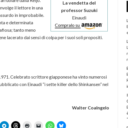
 arruolare dalla Reijo.
La vendetta del
volge il lettore in una
professor Suzuki
assurdo in improbabile.
Einaudi
enta e determinata
Compralo su
mafiosa; tanto meno
 lacerato dai sensi di colpa per i suoi soli propositi.
971. Celebrato scrittore giapponese ha vinto numerosi
pubblicato con Einaudi “i sette killer dello Shinkansen” nel
Walter Coalngelo