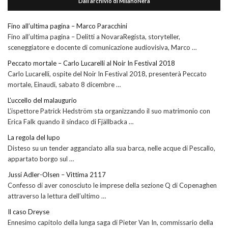
Dall’archivio di MilanoNera
Fino all’ultima pagina – Marco Paracchini
Fino all’ultima pagina – Delitti a NovaraRegista, storyteller,
sceneggiatore e docente di comunicazione audiovisiva, Marco …
Peccato mortale – Carlo Lucarelli al Noir In Festival 2018
Carlo Lucarelli, ospite del Noir In Festival 2018, presenterà Peccato
mortale, Einaudi, sabato 8 dicembre …
L’uccello del malaugurio
L’ispettore Patrick Hedström sta organizzando il suo matrimonio con
Erica Falk quando il sindaco di Fjällbacka …
La regola del lupo
Disteso su un tender agganciato alla sua barca, nelle acque di Pescallo,
appartato borgo sul …
Jussi Adler-Olsen – Vittima 2117
Confesso di aver conosciuto le imprese della sezione Q di Copenaghen
attraverso la lettura dell’ultimo …
Il caso Dreyse
Ennesimo capitolo della lunga saga di Pieter Van In, commissario della