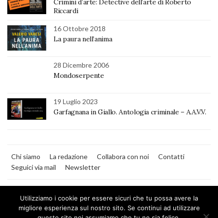
Crimini d’arte: Detective dell’arte di Roberto
Riccardi
16 Ottobre 2018
La paura nell’anima
28 Dicembre 2006
Mondoserpente
19 Luglio 2023
Garfagnana in Giallo. Antologia criminale – A.A.V.V.
Chi siamo
La redazione
Collabora con noi
Contatti
Seguici via mail
Newsletter
Utilizziamo i cookie per essere sicuri che tu possa avere la
migliore esperienza sul nostro sito. Se continui ad utilizzare
questo sito noi assumiamo che tu ne sia felice.