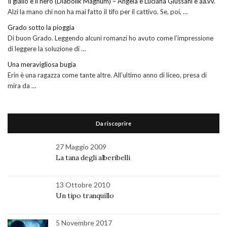
Il giallo e il nero (Diabolik Magnum) – Angela e Luciana Giussani e aa.vv.
Alzi la mano chi non ha mai fatto il tifo per il cattivo. Se, poi, …
Grado sotto la pioggia
Di buon Grado. Leggendo alcuni romanzi ho avuto come l’impressione
di leggere la soluzione di …
Una meravigliosa bugia
Erin è una ragazza come tante altre. All’ultimo anno di liceo, presa di
mira da …
Da riscoprire
27 Maggio 2009
La tana degli alberibelli
13 Ottobre 2010
Un tipo tranquillo
5 Novembre 2017