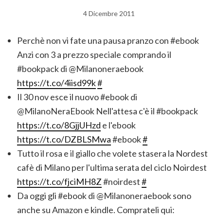
4 Dicembre 2011
Perchè non vi fate una pausa pranzo con #ebook
Anzi con 3 a prezzo speciale comprando il
#bookpack di @Milanoneraebook
https://t.co/4iisd99k
#
Il 30 nov esce il nuovo #ebook di
@MilanoNeraEbook Nell'attesa c'è il #bookpack
https://t.co/8GjjUHzd
e l'ebook
https://t.co/DZBLSMwa
#ebook
#
Tutto il rosa e il giallo che volete stasera la Nordest
cafè di Milano per l'ultima serata del ciclo Noirdest
https://t.co/fjciMH8Z
#noirdest
#
Da oggi gli #ebook di @Milanoneraebook sono
anche su Amazon e kindle. Comprateli qui: