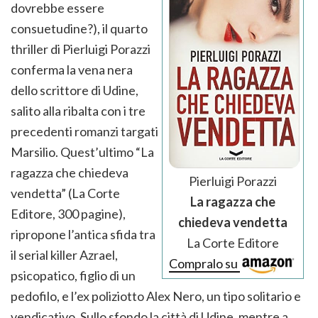
dovrebbe essere
consuetudine?), il quarto
thriller di Pierluigi Porazzi
conferma la vena nera
dello scrittore di Udine,
salito alla ribalta con i tre
precedenti romanzi targati
Marsilio. Quest’ultimo “La
ragazza che chiedeva
Pierluigi Porazzi
vendetta” (La Corte
La ragazza che
Editore, 300 pagine),
chiedeva vendetta
ripropone l’antica sfida tra
La Corte Editore
il serial killer Azrael,
Compralo su
psicopatico, figlio di un
pedofilo, e l’ex poliziotto Alex Nero, un tipo solitario e
vendicativo. Sullo sfondo la città di Udine, mentre a