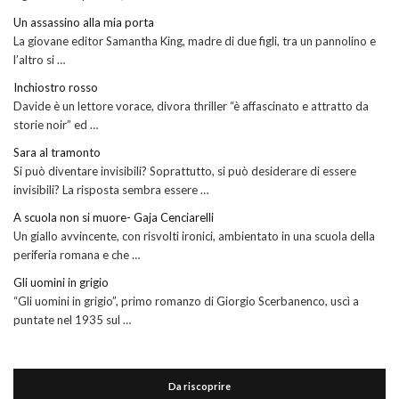
Un assassino alla mia porta
La giovane editor Samantha King, madre di due figli, tra un pannolino e
l’altro si …
Inchiostro rosso
Davide è un lettore vorace, divora thriller “è affascinato e attratto da
storie noir” ed …
Sara al tramonto
Si può diventare invisibili? Soprattutto, si può desiderare di essere
invisibili? La risposta sembra essere …
A scuola non si muore- Gaja Cenciarelli
Un giallo avvincente, con risvolti ironici, ambientato in una scuola della
periferia romana e che …
Gli uomini in grigio
“Gli uomini in grigio”, primo romanzo di Giorgio Scerbanenco, uscì a
puntate nel 1935 sul …
Da riscoprire