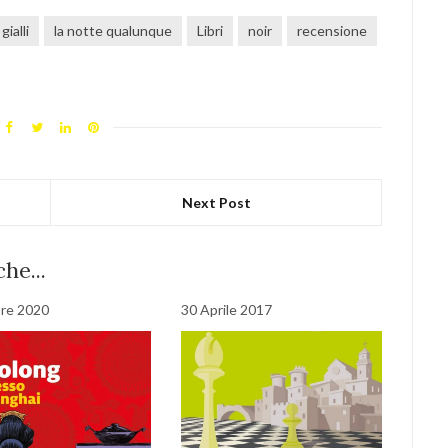
gialli
la notte qualunque
Libri
noir
recensione
Next Post
he...
re 2020
30 Aprile 2017