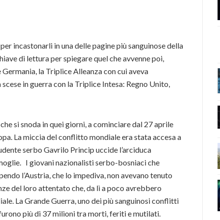
 per incastonarli in una delle pagine più sanguinose della
chiave di lettura per spiegare quel che avvenne poi,
 e Germania, la Triplice Alleanza con cui aveva
 scese in guerra con la Triplice Intesa: Regno Unito,
 che si snoda in quei giorni, a cominciare dal 27 aprile
ropa. La miccia del conflitto mondiale era stata accesa a
udente serbo Gavrilo Princip uccide l’arciduca
 moglie. I giovani nazionalisti serbo-bosniaci che
lpendo l’Austria, che lo impediva, non avevano tenuto
nze del loro attentato che, da lì a poco avrebbero
iale. La Grande Guerra, uno dei più sanguinosi conflitti
furono più di 37 milioni tra morti, feriti e mutilati.