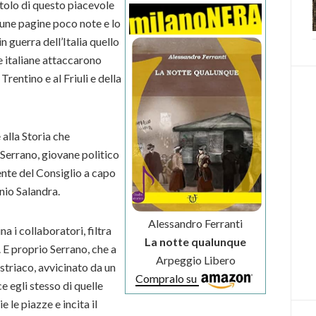
tolo di questo piacevole
lcune pagine poco note e lo
n guerra dell’Italia quello
 italiane attaccarono
 Trentino e al Friuli e della
 alla Storia che
 Serrano, giovane politico
dente del Consiglio a capo
nio Salandra.
Alessandro Ferranti
a i collaboratori, filtra
La notte qualunque
. E proprio Serrano, che a
Arpeggio Libero
triaco, avvicinato da un
Compralo su
e egli stesso di quelle
le piazze e incita il