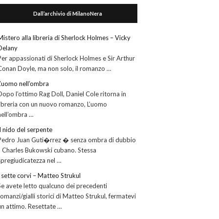
Dall’archivio di MilanoNera
Mistero alla libreria di Sherlock Holmes – Vicky
Delany
Per appassionati di Sherlock Holmes e Sir Arthur
Conan Doyle, ma non solo, il romanzo …
L’uomo nell’ombra
Dopo l’ottimo Rag Doll, Daniel Cole ritorna in
libreria con un nuovo romanzo, L’uomo
nell’ombra …
Il nido del serpente
Pedro Juan Guti�rrez � senza ombra di dubbio
il Charles Bukowski cubano. Stessa
spregiudicatezza nel …
I sette corvi – Matteo Strukul
Se avete letto qualcuno dei precedenti
romanzi/gialli storici di Matteo Strukul, fermatevi
un attimo. Resettate …