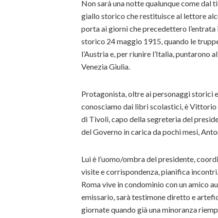
Non sarà una notte qualunque come dal ti
giallo storico che restituisce al lettore a
porta ai giorni che precedettero l’entrata i
storico 24 maggio 1915, quando le truppe
l’Austria e, per riunire l’Italia, puntarono al
Venezia Giulia.
Protagonista, oltre ai personaggi storici e
conosciamo dai libri scolastici, è Vittorio
di Tivoli, capo della segreteria del presi
del Governo in carica da pochi mesi, Anto
Lui è l’uomo/ombra del presidente, coordin
visite e corrispondenza, pianifica incontri
Roma vive in condominio con un amico aus
emissario, sarà testimone diretto e artefic
giornate quando già una minoranza riempie 