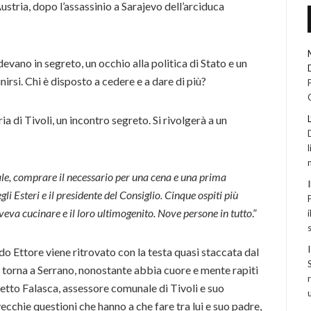
ustria, dopo l’assassinio a Sarajevo dell’arciduca
evano in segreto, un occhio alla politica di Stato e un
unirsi. Chi è disposto a cedere e a dare di più?
a di Tivoli, un incontro segreto. Si rivolgerà a un
sale, comprare il necessario per una cena e una prima
li Esteri e il presidente del Consiglio. Cinque ospiti più
veva cucinare e il loro ultimogenito. Nove persone in tutto
.”
 Ettore viene ritrovato con la testa quasi staccata dal
n torna a Serrano, nonostante abbia cuore e mente rapiti
 detto Falasca, assessore comunale di Tivoli e suo
ecchie questioni che hanno a che fare tra lui e suo padre,