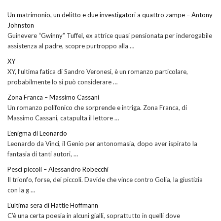
Un matrimonio, un delitto e due investigatori a quattro zampe – Antony
Johnston
Guinevere “Gwinny” Tuffel, ex attrice quasi pensionata per inderogabile
assistenza al padre, scopre purtroppo alla …
XY
XY, l’ultima fatica di Sandro Veronesi, è un romanzo particolare,
probabilmente lo si può considerare …
Zona Franca – Massimo Cassani
Un romanzo polifonico che sorprende e intriga. Zona Franca, di
Massimo Cassani, catapulta il lettore …
L’enigma di Leonardo
Leonardo da Vinci, il Genio per antonomasia, dopo aver ispirato la
fantasia di tanti autori, …
Pesci piccoli – Alessandro Robecchi
Il trionfo, forse, dei piccoli. Davide che vince contro Golia, la giustizia
con la g …
L’ultima sera di Hattie Hoffmann
C’è una certa poesia in alcuni gialli, soprattutto in quelli dove