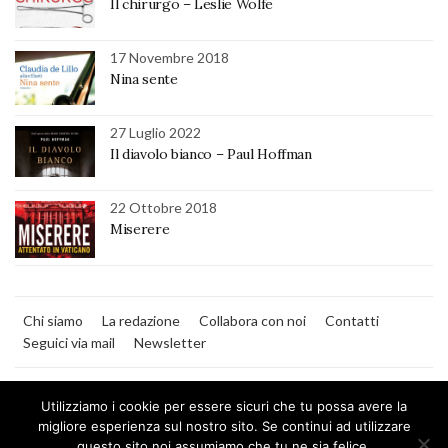
Il chirurgo – Leslie Wolfe
17 Novembre 2018
Nina sente
27 Luglio 2022
Il diavolo bianco – Paul Hoffman
22 Ottobre 2018
Miserere
Chi siamo
La redazione
Collabora con noi
Contatti
Seguici via mail
Newsletter
Utilizziamo i cookie per essere sicuri che tu possa avere la
migliore esperienza sul nostro sito. Se continui ad utilizzare
questo sito noi assumiamo che tu ne sia felice.