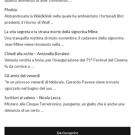
quanto ammesso di aver commesso …
Phobia
Abbandonata la Waldklinik nella quale ha ambientato i fortunati libri
predenti, il ritorno di Wulf …
La vita segreta e la strana morte della signorina Milne
Una tranquilla mattina di inizio novembre, il cadavere della signorina
Jean Milne viene rinvenuto nella …
Chiedi alla notte – Antonella Boralevi
Venezia vestita a festa, per l’inaugurazione del 75° Festival del Cinema
fa da cornice a …
Gli amici del venerdì
“In un piovoso venerdì di febbraio, Gerardo Pavese viene trovato
sgozzato nel bagno del suo …
Scrittori al veleno – Nicola Lecca
Mistero alle Cinque TerreIronico, pungente, un giallo che è anche una
denuncia di un certo …
Da riscoprire