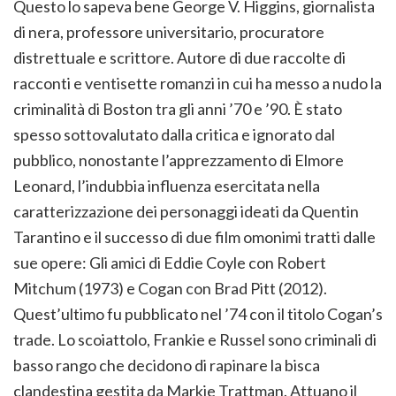
Questo lo sapeva bene George V. Higgins, giornalista
di nera, professore universitario, procuratore
distrettuale e scrittore. Autore di due raccolte di
racconti e ventisette romanzi in cui ha messo a nudo la
criminalità di Boston tra gli anni ’70 e ’90. È stato
spesso sottovalutato dalla critica e ignorato dal
pubblico, nonostante l’apprezzamento di Elmore
Leonard, l’indubbia influenza esercitata nella
caratterizzazione dei personaggi ideati da Quentin
Tarantino e il successo di due film omonimi tratti dalle
sue opere: Gli amici di Eddie Coyle con Robert
Mitchum (1973) e Cogan con Brad Pitt (2012).
Quest’ultimo fu pubblicato nel ’74 con il titolo Cogan’s
trade. Lo scoiattolo, Frankie e Russel sono criminali di
basso rango che decidono di rapinare la bisca
clandestina gestita da Markie Trattman. Attuano il