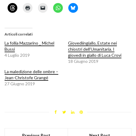
Articoli correlati
La follia Mazzarino _ Michel
Giovedìingiallo, Estate nei
Bussi
chiostri dell’Umanitaria. I
4 Luglio 2019
giovedì in giallo di Luca Crovi
18 Giugno 2019
La maledizione delle ombre –
Jean-Christofe Grangé
27 Giugno 2019
Previous Post
Next Post