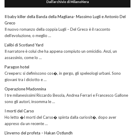
Dall’archivio di MilanoNera
Il baby killer della Banda della Magliana- Massimo Lugli e Antonio Del
Greco
Il nuovo romanzo della coppia Lugli – Del Greco è il racconto
dell’evoluzione, o meglio …
L’alibi di Scotland Yard
Il narratore è colui che ha appena compiuto un omicidio. Anzi, un
assassinio, come lo …
Paragon hotel
Creepers: si definiscono cos�, in gergo, gli speleologi urbani. Sono
giovani tra i diciotto e …
Operazione Madonnina
I tre milanesissimi Riccardo Besola, Andrea Ferrari e Francesco Gallone
sono gli autori, insomma le …
I morti del Carso
Ho letto �I morti del Carso� spinta dalla curiosit�, dopo aver
appreso da un recente …
L’inverno del profeta – Hakan Ostlundh