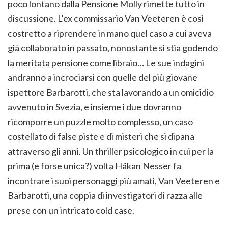
poco lontano dalla Pensione Molly rimette tutto in
discussione. L’ex commissario Van Veeteren è così
costretto a riprendere in mano quel caso a cui aveva
già collaborato in passato, nonostante si stia godendo
la meritata pensione come libraio… Le sue indagini
andranno a incrociarsi con quelle del più giovane
ispettore Barbarotti, che sta lavorando a un omicidio
avvenuto in Svezia, e insieme i due dovranno
ricomporre un puzzle molto complesso, un caso
costellato di false piste e di misteri che si dipana
attraverso gli anni. Un thriller psicologico in cui per la
prima (e forse unica?) volta Håkan Nesser fa
incontrare i suoi personaggi più amati, Van Veeteren e
Barbarotti, una coppia di investigatori di razza alle
prese con un intricato cold case.