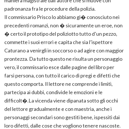
maniera magistrale dall’autore che si muove con
padronanza fra le procedure della polizia.
Il commissario Prisco lo abbiamo gi� conosciuto nei
precedenti romanzi, non � sicuramente un eroe, non
� certo il prototipo del poliziotto tutto d’un pezzo,
commette i suoi errori e capita che sia l’ispettore
Caturano a venirgli in soccorso o ad agire con maggior
prontezza. Da tutto questo ne risulta un personaggio
vero, il commissario esce dalle pagine del libro per
farsi persona, con tutto il carico di pregi e difetti che
questo comporta. Il lettore ne comprende i limiti,
partecipa ai dubbi, condivide le emozioni e le
difficolt�.
La vicenda viene dipanata sotto gli occhi
del lettore gradualmente e con maestria, anche i
personaggi secondari sono gestiti bene, ispessiti dai
loro difetti, dalle cose che vogliono tenere nascoste.