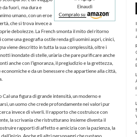
Einaudi
e da fuori, ma dura e
Compralo su
ll’animo umano, con un eroe
bertà, che si trova invece a
 proprie debolezze. La French smonta il mito del ritorno
 come una geografia ostile renda gli uomini aspri, cinici,
na viene descritto in tutta la sua complessità, oltre i
notti inondate di stelle, un’aria che pare purificare anche
onti anche con l’ignoranza, il pregiudizio e la grettezza,
rse economiche e da un benessere che appartiene alla città,
a.
to Cal una figura di grande intensità, un moderno e
onarsi, un uomo che crede profondamente nei valori pur
erca invece di viverli. Il rapporto che costruisce con
e, la scrivania che ristrutturano insieme diventa il
ostruire rapporti di affetto e amicizia con la pazienza, la
a dall’inizio. Anche gli altri personaggi che ruotano