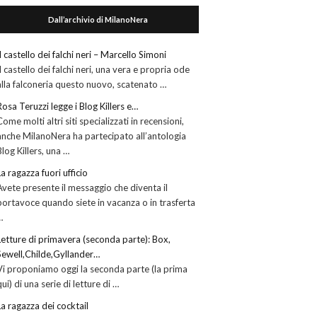
Dall’archivio di MilanoNera
Il castello dei falchi neri – Marcello Simoni
Il castello dei falchi neri, una vera e propria ode
alla falconeria questo nuovo, scatenato …
Rosa Teruzzi legge i Blog Killers e…
Come molti altri siti specializzati in recensioni,
anche MilanoNera ha partecipato all’antologia
Blog Killers, una …
La ragazza fuori ufficio
Avete presente il messaggio che diventa il
portavoce quando siete in vacanza o in trasferta
…
Letture di primavera (seconda parte): Box,
Sewell,Childe,Gyllander…
Vi proponiamo oggi la seconda parte (la prima
qui) di una serie di letture di …
La ragazza dei cocktail