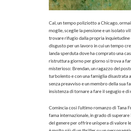
Cal, un tempo poliziotto a Chicago, ormai di
moglie, sceglie la pensione e un isolato vi
trovare rifugio dalla propria inquietudine 
disgusto per un lavoro in cui un tempo cr
landa sperduta dove ha comprato una cas
ristruttura giorno per giorno si trova a fa
misterioso: Brendan, un ragazzo del posto
turbolento e con una famiglia disastrata 
senza preavviso e un membro della sua fa
insistenza di tornare a fare il segugio e di 
Comincia così l’ultimo romanzo di Tana Fr
fama internazionale, in grado di superare i
del genere per offrire un’opera di valore 
è molto più di un thriller su un personagg