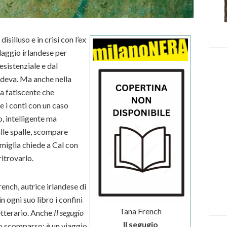
silluso e in crisi con l’ex
llaggio irlandese per
esistenziale e dal
edeva. Ma anche nella
a fatiscente che
re i conti con un caso
, intelligente ma
alle spalle, scompare
miglia chiede a Cal con
ritrovarlo.
ench, autrice irlandese di
n ogni suo libro i confini
Tana French
letterario. Anche
Il segugio
Il segugio
io scomparso: è un viaggio