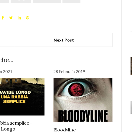
Next Post
he...
o 2021
28 Febbraio 2019
bbia semplice –
e Longo
Bloodyline