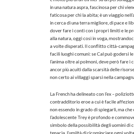
in una natura aspra, fascinosa per chi vien
faticosa per chi la abita; è un viaggio ne
in cerca di una terra migliore, di pace e li
dover fare i conti con i propri limiti e le
alla natura, oggi così in voga, mostrandoci
a volte disperati. Il conflitto città-campag
facili luoghi comuni: se Cal può godersi le 
l’anima oltre ai polmoni, deve però fare i c
ancor più acuiti dalla scarsità delle riso
non certo ai villaggi sparsi nella campagn
La French ha delineato con l’ex – poliziot
contradditorio eroe a cui è facile affezi
non essendo in grado di spiegarli, ma che c
l’adolescente Trey è profondo e commovent
simbolo della possibilità degli uomini di c
tenacia, l’umiltà di ricominciare ogni volt