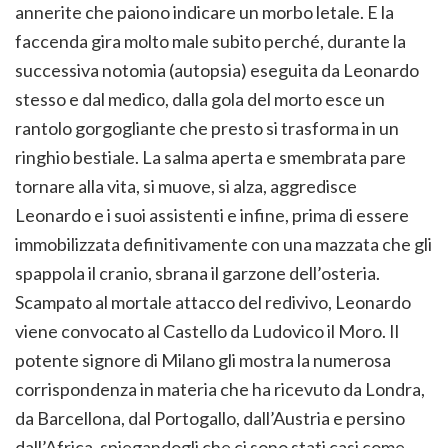
annerite che paiono indicare un morbo letale. E la
faccenda gira molto male subito perché, durante la
successiva notomia (autopsia) eseguita da Leonardo
stesso e dal medico, dalla gola del morto esce un
rantolo gorgogliante che presto si trasforma in un
ringhio bestiale. La salma aperta e smembrata pare
tornare alla vita, si muove, si alza, aggredisce
Leonardo e i suoi assistenti e infine, prima di essere
immobilizzata definitivamente con una mazzata che gli
spappola il cranio, sbrana il garzone dell’osteria.
Scampato al mortale attacco del redivivo, Leonardo
viene convocato al Castello da Ludovico il Moro. Il
potente signore di Milano gli mostra la numerosa
corrispondenza in materia che ha ricevuto da Londra,
da Barcellona, dal Portogallo, dall’Austria e persino
dall’Africa, spiegandogli che ci sono stati casi come