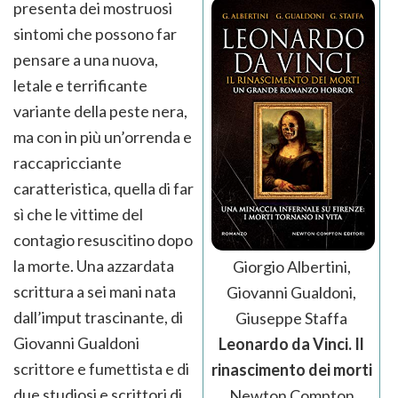
presenta dei mostruosi
sintomi che possono far
pensare a una nuova,
letale e terrificante
variante della peste nera,
ma con in più un’orrenda e
raccapricciante
caratteristica, quella di far
sì che le vittime del
contagio resuscitino dopo
la morte. Una azzardata
Giorgio Albertini,
scrittura a sei mani nata
Giovanni Gualdoni,
dall’imput trascinante, di
Giuseppe Staffa
Giovanni Gualdoni
Leonardo da Vinci. Il
scrittore e fumettista e di
rinascimento dei morti
due studiosi e scrittori di
Newton Compton