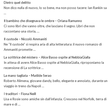
Dietro quel delitto
Non dico nulla di nuovo, lo so bene, ma non posso tacere: Ian Rankin sa
…
Il bambino che disegnava le ombre – Oriana Ramunno
Ci sono libri che vanno oltre, che lasciano il segno. Libri che non
raccontano una storia, …
Il custode – Niccolò Ammaniti
Ne “Il custode” si respira aria di alta letteratura: il nuovo romanzo di
Ammaniti promette …
La scrittrice del mistero – Alice Basso ospite al NebbiaGialla
In attesa di avere Alice Basso ospite al NebbiaGialla, riproponiamo la
recensione di La scrittrice …
La mano tagliata – Matilde Serao
Roberto Alimena, giovane dandy, bello, elegante e annoiato, durante un
viaggio in treno da Napoli …
I traditori – Fiona Neill
Lisa e Rosie sono amiche sin dall’infanzia. Crescono nel Norfolk, terra di
mare e di …