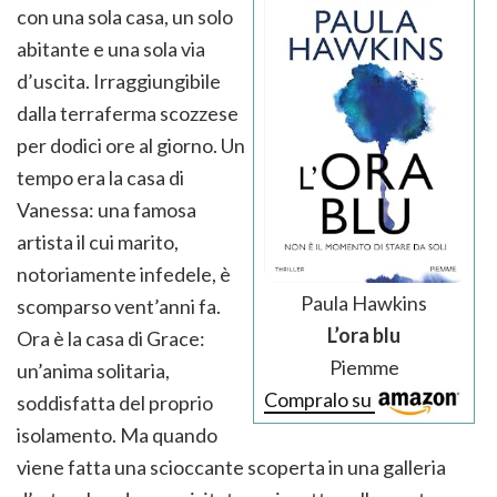
con una sola casa, un solo
abitante e una sola via
d’uscita. Irraggiungibile
dalla terraferma scozzese
per dodici ore al giorno. Un
tempo era la casa di
Vanessa: una famosa
artista il cui marito,
notoriamente infedele, è
Paula Hawkins
scomparso vent’anni fa.
L’ora blu
Ora è la casa di Grace:
Piemme
un’anima solitaria,
Compralo su
soddisfatta del proprio
isolamento. Ma quando
viene fatta una scioccante scoperta in una galleria