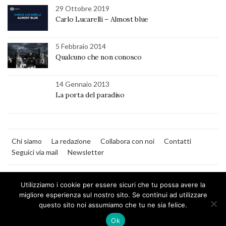
29 Ottobre 2019
Carlo Lucarelli – Almost blue
5 Febbraio 2014
Qualcuno che non conosco
14 Gennaio 2013
La porta del paradiso
Chi siamo
La redazione
Collabora con noi
Contatti
Seguici via mail
Newsletter
Utilizziamo i cookie per essere sicuri che tu possa avere la
migliore esperienza sul nostro sito. Se continui ad utilizzare
questo sito noi assumiamo che tu ne sia felice.
MilanoNera
Ok