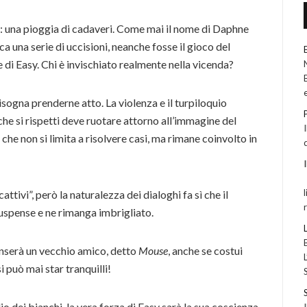
: una pioggia di cadaveri. Come mai il nome di Daphne
a una serie di uccisioni, neanche fosse il gioco del
i Easy. Chi è invischiato realmente nella vicenda?
sogna prenderne atto. La violenza e il turpiloquio
he si rispetti deve ruotare attorno all’immagine del
che non si limita a risolvere casi, ma rimane coinvolto in
attivi”, però la naturalezza dei dialoghi fa sì che il
suspense e ne rimanga imbrigliato.
enserà un vecchio amico, detto
Mouse
, anche se costui
i può mai star tranquilli!
 dei bianchi, la vera forza di Easy sarà la sua coscienza.