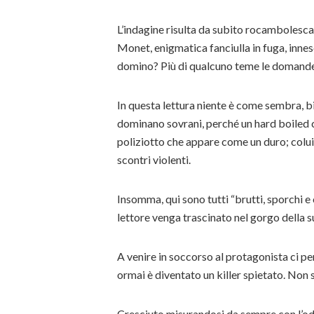
L’indagine risulta da subito rocambolesca
Monet, enigmatica fanciulla in fuga, innesc
domino? Più di qualcuno teme le domande d
In questa lettura niente è come sembra, bi
dominano sovrani, perché un hard boiled c
poliziotto che appare come un duro; colui 
scontri violenti.
Insomma, qui sono tutti “brutti, sporchi e c
lettore venga trascinato nel gorgo della 
A venire in soccorso al protagonista ci p
ormai è diventato un killer spietato. Non s
Cresciuto misurandosi da sempre con l’odio