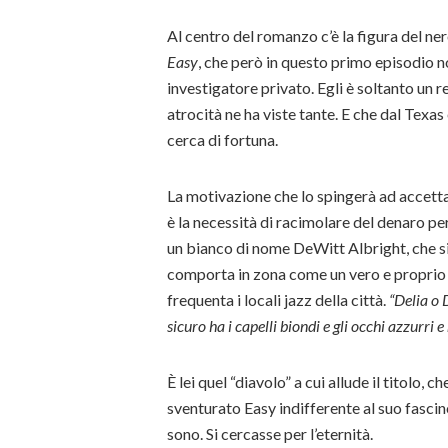
Al centro del romanzo c’è la figura del ne
Easy
, che però in questo primo episodio 
investigatore privato. Egli è soltanto un r
atrocità ne ha viste tante. E che dal Texas
cerca di fortuna.
La motivazione che lo spingerà ad accett
è la necessità di racimolare del denaro per
un bianco di nome DeWitt Albright, che si
comporta in zona come un vero e proprio g
frequenta i locali jazz della città.
“Delia o 
sicuro ha i capelli biondi e gli occhi azzurri 
È lei quel “diavolo” a cui allude il titolo, 
sventurato Easy indifferente al suo fascin
sono. Si cercasse per l’eternità.