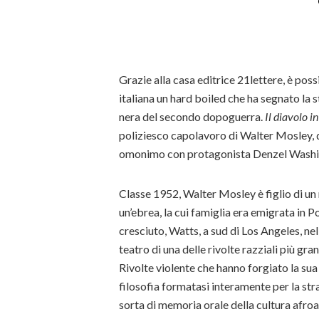
Grazie alla casa editrice 21lettere, è poss
italiana un hard boiled che ha segnato la 
nera del secondo dopoguerra.
Il diavolo in
poliziesco capolavoro di Walter Mosley, da
omonimo con protagonista Denzel Wash
Classe 1952, Walter Mosley è figlio di un 
un’ebrea, la cui famiglia era emigrata in Pol
cresciuto, Watts, a sud di Los Angeles, nel
teatro di una delle rivolte razziali più gra
Rivolte violente che hanno forgiato la su
filosofia formatasi interamente per la s
sorta di memoria orale della cultura afr