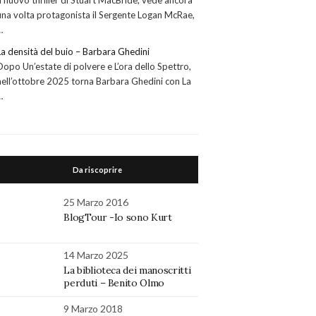
Il nuovo thriller di Stuart MacBride, vede ancora
una volta protagonista il Sergente Logan McRae,
…
La densità del buio – Barbara Ghedini
Dopo Un’estate di polvere e L’ora dello Spettro,
nell’ottobre 2025 torna Barbara Ghedini con La
…
Da riscoprire
25 Marzo 2016
BlogTour -Io sono Kurt
14 Marzo 2025
La biblioteca dei manoscritti
perduti – Benito Olmo
9 Marzo 2018