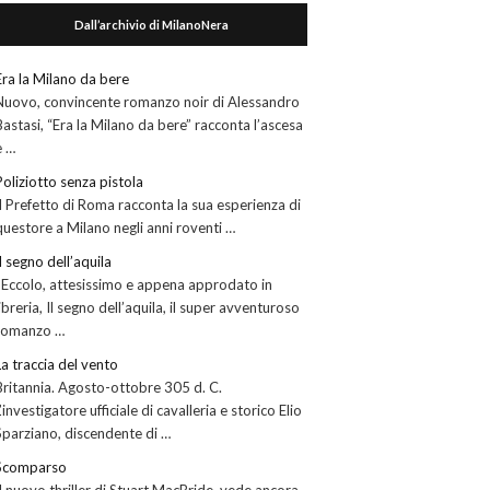
Dall’archivio di MilanoNera
Era la Milano da bere
Nuovo, convincente romanzo noir di Alessandro
Bastasi, “Era la Milano da bere” racconta l’ascesa
e …
Poliziotto senza pistola
Il Prefetto di Roma racconta la sua esperienza di
questore a Milano negli anni roventi …
Il segno dell’aquila
Eccolo, attesissimo e appena approdato in
libreria, Il segno dell’aquila, il super avventuroso
romanzo …
La traccia del vento
Britannia. Agosto-ottobre 305 d. C.
L’investigatore ufficiale di cavalleria e storico Elio
Sparziano, discendente di …
Scomparso