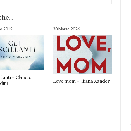
he...
to 2019
30 Marzo 2026
illanti – Claudio
Love mom – Iliana Xander
dini