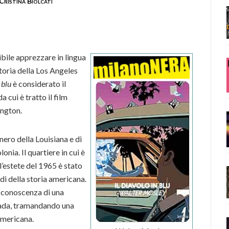
Cristina Biolcati
ibile apprezzare in lingua
storia della Los Angeles
 blu
è considerato il
 cui è tratto il film
ington.
nero della Louisiana e di
onia. Il quartiere in cui è
l’estete del 1965 è stato
ndi della storia americana.
a conoscenza di una
trada, tramandando una
oamericana.