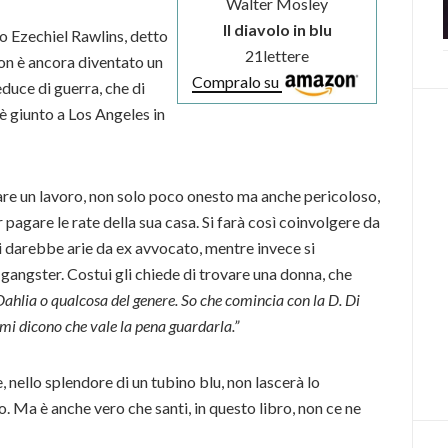
Walter Mosley
Il diavolo in blu
ro Ezechiel Rawlins, detto
21lettere
non è ancora diventato un
Compralo su
educe di guerra, che di
 è giunto a Los Angeles in
are un lavoro, non solo poco onesto ma anche pericoloso,
 pagare le rate della sua casa. Si farà così coinvolgere da
 darebbe arie da ex avvocato, mentre invece si
angster. Costui gli chiede di trovare una donna, che
Dahlia o qualcosa del genere. So che comincia con la D. Di
e mi dicono che vale la pena guardarla.”
che, nello splendore di un tubino blu, non lascerà lo
o. Ma è anche vero che santi, in questo libro, non ce ne