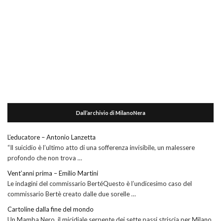
Dall’archivio di MilanoNera
L’educatore – Antonio Lanzetta
“Il suicidio è l’ultimo atto di una sofferenza invisibile, un malessere
profondo che non trova …
Vent’anni prima – Emilio Martini
Le indagini del commissario BertéQuesto è l’undicesimo caso del
commissario Bertè creato dalle due sorelle …
Cartoline dalla fine del mondo
Un Mamba Nero, il micidiale serpente dei sette passi striscia per Milano,