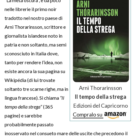
“La metà oscura”, è da poco
nelle librerie il primo noir
tradotto nel nostro paese di
Arni Thorarinsson, scrittore e
giornalista islandese noto in
patria e non soltanto, ma semi
sconosciuto in Italia dove,
tanto per rendere l’idea, non
esiste ancora la sua pagina su
Wikipédia (di lui trovate
Arni Thorarinsson
soltanto tre scarne righe, ma in
Il tempo della strega
lingua francese). Si chiama
“Il
Edizioni del Capricorno
tempo della strega
” (365
Compralo su
pagine) e sarebbe
probabilmente passato
inosservato nel consueto mare delle uscite che precedono il