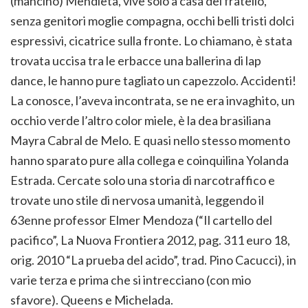
(mancino) Mendieta, vive solo a casa del fratello,
senza genitori moglie compagna, occhi belli tristi dolci
espressivi, cicatrice sulla fronte. Lo chiamano, è stata
trovata uccisa tra le erbacce una ballerina di lap
dance, le hanno pure tagliato un capezzolo. Accidenti!
La conosce, l’aveva incontrata, se ne era invaghito, un
occhio verde l’altro color miele, è la dea brasiliana
Mayra Cabral de Melo. E quasi nello stesso momento
hanno sparato pure alla collega e coinquilina Yolanda
Estrada. Cercate solo una storia di narcotraffico e
trovate uno stile di nervosa umanità, leggendo il
63enne professor Elmer Mendoza (“Il cartello del
pacifico”, La Nuova Frontiera 2012, pag. 311 euro 18,
orig. 2010 “La prueba del acido”, trad. Pino Cacucci), in
varie terza e prima che si intrecciano (con mio
sfavore). Queens e Michelada.