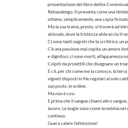
presentazione del libro dell’ex Commiss
Rebaudengo. Si presenta come una timida 
ottiene, semplicemente, una copia firmata
Ma la sua trama, presto, si troverà ad intr
abissale, dove la tristezza abbraccia il ra
Ci sono tanti segreti che la scrittrice, un
C’è una passione mai sopita, un amore lonta
e dignitosi, ci sono morti, all’apparenza n
Colpiti da proiettili che disegnano un trian
E c’è, per chi come me la conosce, la terra
vigneti disposti in file regolari al sole 
suo posto, in ordine.
Ma non è così.
E prima che il sangue chiami altro sangue
lavoro. Le bugie sono come la nebbia nei 
continuo.
Guai a calare l’attenzione!