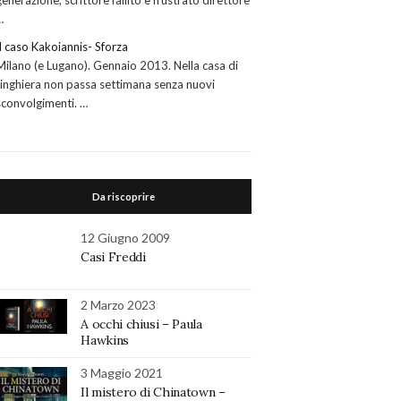
generazione, scrittore fallito e frustrato direttore
…
Il caso Kakoiannis- Sforza
Milano (e Lugano). Gennaio 2013. Nella casa di
ringhiera non passa settimana senza nuovi
sconvolgimenti. …
Da riscoprire
12 Giugno 2009
Casi Freddi
2 Marzo 2023
A occhi chiusi – Paula
Hawkins
3 Maggio 2021
Il mistero di Chinatown –