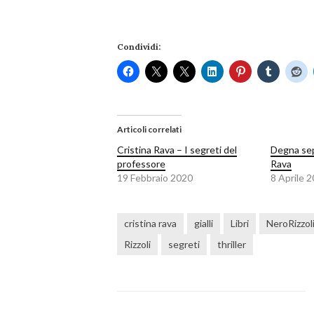
Condividi:
Articoli correlati
Cristina Rava – I segreti del
Degna sep
professore
Rava
19 Febbraio 2020
8 Aprile 
cristina rava
gialli
Libri
NeroRizzol
Rizzoli
segreti
thriller