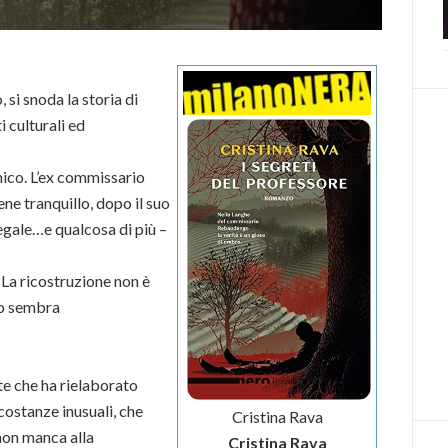
 si snoda la storia di
i culturali ed
unico. L’ex commissario
 tranquillo, dopo il suo
legale…e qualcosa di più –
a. La ricostruzione non è
to sembra
nte che ha rielaborato
rcostanze inusuali, che
Cristina Rava
 non manca alla
Cristina Rava