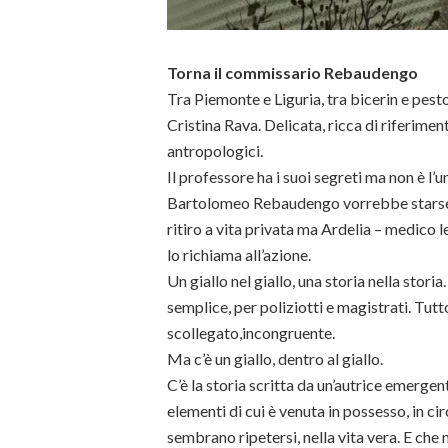
Torna il commissario Rebaudengo
Tra Piemonte e Liguria, tra bicerin e pesto,
Cristina Rava. Delicata, ricca di riferiment
antropologici.
Il professore ha i suoi segreti ma non è l’
Bartolomeo Rebaudengo vorrebbe starsene
ritiro a vita privata ma Ardelia – medico 
lo richiama all’azione.
Un giallo nel giallo, una storia nella stori
semplice, per poliziotti e magistrati. Tut
scollegato,incongruente.
Ma c’è un giallo, dentro al giallo.
C’è la storia scritta da un’autrice emerge
elementi di cui è venuta in possesso, in ci
sembrano ripetersi, nella vita vera. E che