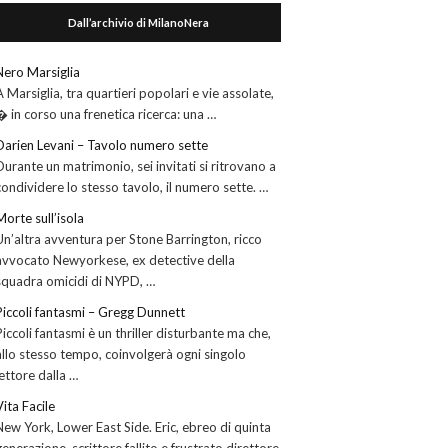
Dall’archivio di MilanoNera
Nero Marsiglia
A Marsiglia, tra quartieri popolari e vie assolate,
� in corso una frenetica ricerca: una …
Darien Levani – Tavolo numero sette
Durante un matrimonio, sei invitati si ritrovano a
condividere lo stesso tavolo, il numero sette. …
Morte sull’isola
Un’altra avventura per Stone Barrington, ricco
avvocato Newyorkese, ex detective della
squadra omicidi di NYPD, …
Piccoli fantasmi – Gregg Dunnett
Piccoli fantasmi è un thriller disturbante ma che,
allo stesso tempo, coinvolgerà ogni singolo
lettore dalla …
Vita Facile
New York, Lower East Side. Eric, ebreo di quinta