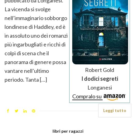
pubblicato da Longanesi.
La vicenda si svolge
nell’immaginario sobborgo
londinese di Haddley, ed è
in assoluto uno dei romanzi
più ingarbugliati e ricchi di
colpi di scena che il
panorama di genere possa
Robert Gold
vantare nell’ultimo
I dodici segreti
periodo. Tanta […]
Longanesi
Compralo su
Leggi tutto
libri per ragazzi