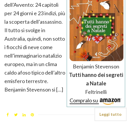
dell’Avvento: 24 capitoli
per 24 giorni e 23 indizi, più
la scoperta dell’assassino.
Il tutto si svolge in
Australia, quindi, non sotto
i fiocchi di neve come
nell’immaginario natalizio
europeo, ma in un clima
Benjamin Stevenson
caldo afoso tipico dell’altro
Tutti hanno dei segreti
emisfero terrestre.
a Natale
Benjamin Stevenson si […]
Feltrinelli
Compralo su
Leggi tutto