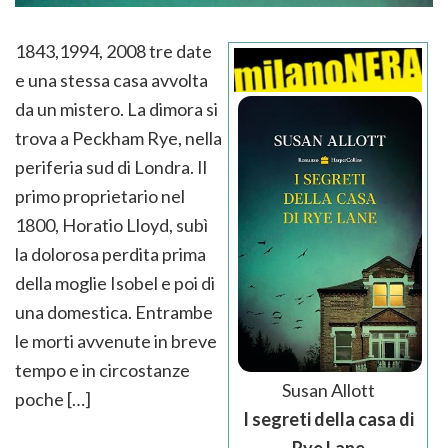
1843,1994, 2008 tre date
e una stessa casa avvolta
da un mistero. La dimora si
trova a Peckham Rye, nella
periferia sud di Londra. Il
primo proprietario nel
1800, Horatio Lloyd, subì
la dolorosa perdita prima
della moglie Isobel e poi di
una domestica. Entrambe
le morti avvenute in breve
tempo e in circostanze
Susan Allott
poche […]
I segreti della casa di