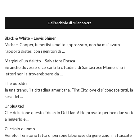
Dall’archivio di MilanoNera
Black & White – Lewis Shiner
Michael Cooper, fumettista molto apprezzato, non ha mai avuto
rapporti distesi con i genitori di …
Margini di un delitto – Salvatore Frasca
Se anche dovessero cercarla la cittadina di Santacroce Mamertina i
lettori non la troverebbero da …
The outsider
In una tranquilla cittadina americana, Flint City, ove ci si conosce tutti, la
sera del …
Unplugged
Che delusione questo Eduardo Del Llano! Ho provato per ben due volte
a leggerlo e …
Cucciolo d’uomo
Veneto. Territorio fatto di persone laboriose da generazioni, attaccate