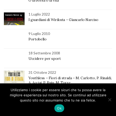
O la borsa o la vita
1 Luglio 2022
I guardiani di Wirikuta – Giancarlo Narciso
9 Luglio 2010
Portobello
18 Settembre 2008
Uccidere per sport
31 Ottobre 2022
Youthless – Fiori di strada – M. Carlotto, P. Rinaldi,
A. Acciai, P. Ruju, M. Torre
Utilizziamo i cookie per essere sicuri che tu possa avere la
migliore esperienza sul nostro sito. Se continui ad utilizzare
questo sito noi assumiamo che tu ne sia felice.
Chi siamo
La redazione
Collabora con noi
Contatti
Seguici via mail
Newsletter
Ok