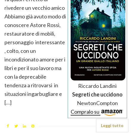
rivedere un vecchio amico
Abbiamo già avuto modo di
conoscere Astore Rossi,
restauratore di mobili,
personaggio interessante
, colto, con un
incondizionato amore per i
libri e per il suo lavoro ma
con la deprecabile
tendenza a ritrovarsi in
Riccardo Landini
situazioni ingarbugliare e
Segreti che uccidono
[…]
NewtonCompton
Compralo su
Leggi tutto