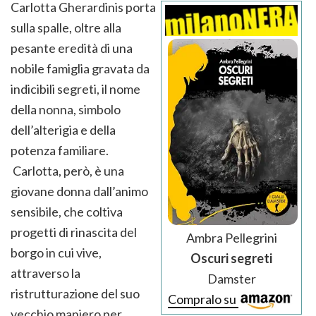
Carlotta Gherardinis porta
sulla spalle, oltre alla
pesante eredità di una
nobile famiglia gravata da
indicibili segreti, il nome
della nonna, simbolo
dell’alterigia e della
potenza familiare.
Carlotta, però, è una
giovane donna dall’animo
sensibile, che coltiva
progetti di rinascita del
Ambra Pellegrini
borgo in cui vive,
Oscuri segreti
attraverso la
Damster
ristrutturazione del suo
Compralo su
vecchio maniero per