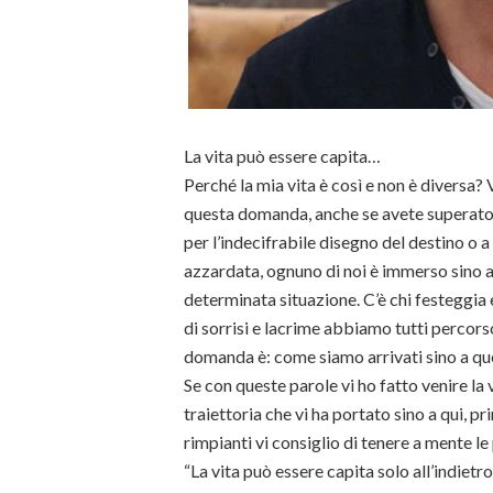
La vita può essere capita…
Perché la mia vita è così e non è diversa? 
questa domanda, anche se avete superato 
per l’indecifrabile disegno del destino o a
azzardata, ognuno di noi è immerso sino al
determinata situazione. C’è chi festeggia 
di sorrisi e lacrime abbiamo tutti percors
domanda è: come siamo arrivati sino a q
Se con queste parole vi ho fatto venire la v
traiettoria che vi ha portato sino a qui, p
rimpianti vi consiglio di tenere a mente l
“La vita può essere capita solo all’indietro