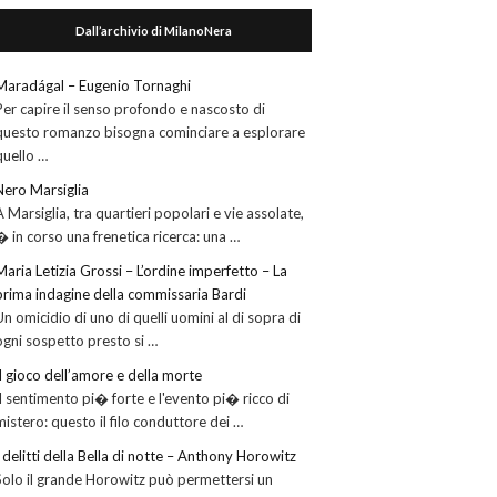
Dall’archivio di MilanoNera
Maradágal – Eugenio Tornaghi
Per capire il senso profondo e nascosto di
questo romanzo bisogna cominciare a esplorare
quello …
Nero Marsiglia
A Marsiglia, tra quartieri popolari e vie assolate,
� in corso una frenetica ricerca: una …
Maria Letizia Grossi – L’ordine imperfetto – La
prima indagine della commissaria Bardi
Un omicidio di uno di quelli uomini al di sopra di
ogni sospetto presto si …
Il gioco dell’amore e della morte
Il sentimento pi� forte e l'evento pi� ricco di
mistero: questo il filo conduttore dei …
I delitti della Bella di notte – Anthony Horowitz
Solo il grande Horowitz può permettersi un