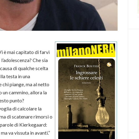
Vi è mai capitato di farvi
l’adolescenza? Che sia
 causa di qualche scelta
la testa in una
e chi piange, ma al netto
o un cammino, allora la
uesto punto?
oglia di calcolare la
rima di scatenare rimorsi o
e parole di Kierkegaard:
 ma va vissuta in avanti.”