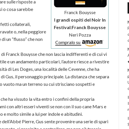
re sulle risposte a
ssi o cosa sarebbe
Franck Bouysse
I grandi ospiti del Noir In
etti collaterali,
Festival:Franck Bouysse
ravate o, nella peggiore
Neri Pozza
e di un “flusso” che non
Compralo su
di Franck Bouysse che non lascia indifferenti e di cui vi
tile e un andamento particolari, l’autore riesce a rivestire
sità di Les Doges, una località delle Cevenne, che ha
 di Gus, il personaggio principale. La distanza che separa
io vuoto ma un terreno su cui strisciano sospetti e
he ha vissuto la vita entro i confini della propria
mi con altri esseri viventi se non con il suo cane Mars e
o e molto simile a lui per indole e abitudini.
 dell’Abbé Pierre, Gus sente provenire una serie di spari
ccupato, si precipita a controllare, ma non c’è traccia