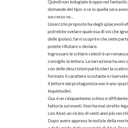
Quindi non indugiate troppo nel fantastica
domande del tipo: e se io quella sera ave
successo se…
L’esercizio proposto ha degli spiacevoli eff
potrebbe svelare qualcosa di voi che igno
delle ipotesi, farvi scoprire che siete part
potete rifiutare o deviare.
Ingrossare le schiere celesti è un romanzo 
consiglio la lettura. La narrazione ha uno s
con delle descrizioni particolari la scabro
formato il carattere scostante e riservato
il lettore dal protagonista non è uno spaz
inquietudini.
Gus è un cinquantenne schivo e diffidente c
fattoria sui monti. Non ha mai stretto lega
con Abel, un vicino di venti anni più vecchi
Dopo avere appreso le notizie della morte
e delle grida dalla proprietà di Abel. Preo