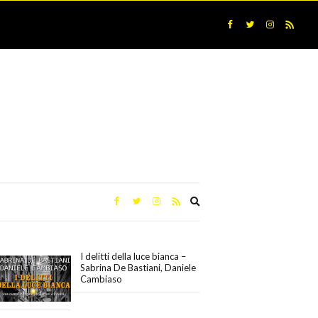
Expand
search
form
I delitti della luce bianca –
Sabrina De Bastiani, Daniele
Cambiaso