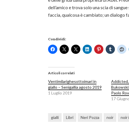
dell’amico e trova solo una scia di sangue 
faccia, qualcosa è cambiato; un dialogo farc
Condividi:
Articoli correlati
Ventimilarighesottoimari in
Addicted,
giallo – Senigallia agosto 2019
Bukowski:
1 Luglio 2019
Paolo Rov
17 Giugn
gialli
Libri
Neri Pozza
noir
noir 