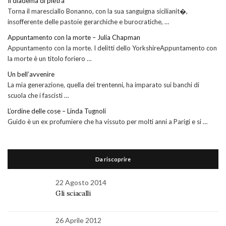
Il diadema di pietra
Torna il maresciallo Bonanno, con la sua sanguigna sicilianit�,
insofferente delle pastoie gerarchiche e burocratiche, …
Appuntamento con la morte – Julia Chapman
Appuntamento con la morte. I delitti dello YorkshireAppuntamento con
la morte è un titolo foriero …
Un bell’avvenire
La mia generazione, quella dei trentenni, ha imparato sui banchi di
scuola che i fascisti …
L’ordine delle cose – Linda Tugnoli
Guido è un ex profumiere che ha vissuto per molti anni a Parigi e si …
Da riscoprire
22 Agosto 2014
Gli sciacalli
26 Aprile 2012