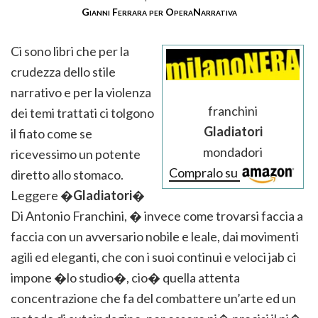
Gianni Ferrara per OperaNarrativa
Ci sono libri che per la
crudezza dello stile
narrativo e per la violenza
franchini
dei temi trattati ci tolgono
Gladiatori
il fiato come se
mondadori
ricevessimo un potente
Compralo su
diretto allo stomaco.
Leggere �
Gladiatori
�
Di Antonio Franchini, � invece come trovarsi faccia a
faccia con un avversario nobile e leale, dai movimenti
agili ed eleganti, che con i suoi continui e veloci jab ci
impone �lo studio�, cio� quella attenta
concentrazione che fa del combattere un’arte ed un