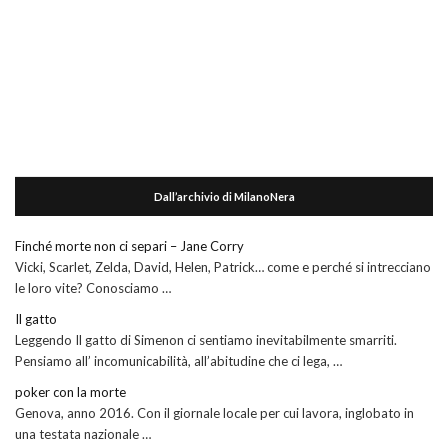
Dall’archivio di MilanoNera
Finché morte non ci separi – Jane Corry
Vicki, Scarlet, Zelda, David, Helen, Patrick… come e perché si intrecciano
le loro vite? Conosciamo …
Il gatto
Leggendo Il gatto di Simenon ci sentiamo inevitabilmente smarriti.
Pensiamo all’ incomunicabilità, all’abitudine che ci lega, …
poker con la morte
Genova, anno 2016. Con il giornale locale per cui lavora, inglobato in
una testata nazionale …