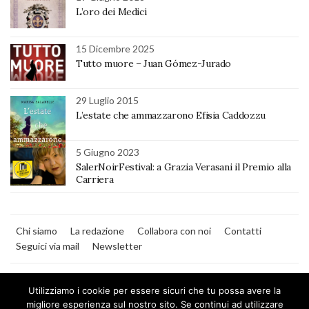
L’oro dei Medici
15 Dicembre 2025
Tutto muore – Juan Gómez-Jurado
29 Luglio 2015
L’estate che ammazzarono Efisia Caddozzu
5 Giugno 2023
SalerNoirFestival: a Grazia Verasani il Premio alla
Carriera
Chi siamo
La redazione
Collabora con noi
Contatti
Seguici via mail
Newsletter
Utilizziamo i cookie per essere sicuri che tu possa avere la
migliore esperienza sul nostro sito. Se continui ad utilizzare