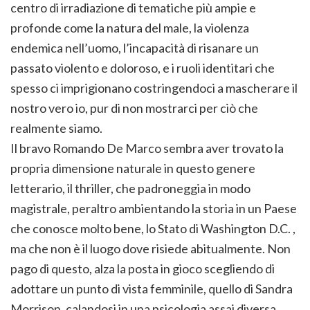
centro di irradiazione di tematiche più ampie e
profonde come la natura del male, la violenza
endemica nell’uomo, l’incapacità di risanare un
passato violento e doloroso, e i ruoli identitari che
spesso ci imprigionano costringendoci a mascherare il
nostro vero io, pur di non mostrarci per ciò che
realmente siamo.
Il bravo Romando De Marco sembra aver trovato la
propria dimensione naturale in questo genere
letterario, il thriller, che padroneggia in modo
magistrale, peraltro ambientando la storia in un Paese
che conosce molto bene, lo Stato di Washington D.C. ,
ma che non è il luogo dove risiede abitualmente. Non
pago di questo, alza la posta in gioco scegliendo di
adottare un punto di vista femminile, quello di Sandra
Morrison, calandosi in una psicologia assai diversa