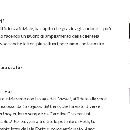
ri?
iffidenza iniziale, ha capito che grazie agli audiolibri può
nno facendo un lavoro di ampliamento della clientela
 voce anche lettori più saltuari, speriamo che la nostra
 più usato?
arrivo?
re inizieremo con la saga dei
Cazalet
, affidata alla voce
 riscosso da
La ragazza del treno
, che ha visto diverse
o l’acqua
, letto sempre da Carolina Crescentini
ento di Portnoy
, un altro titolo potente di Roth,
La
ante letto da Iaia Forte e, come anticipato,
Anna