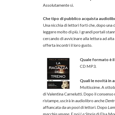
Assolutamente sì.
Che tipo di pubblico acquista audiolib
Una nicchia di lettori forti che, dopo una d
leggere molto di più. I grandi portali sta
cercando di avvicinare alla lettura ad alta
offerta incontri il loro gusto.
Quale formato è il
CD MP3.
Quali le novità in 
Moltissime. A ottob
di Valentina Carnelutti. Dopo il consenso
ristampe, uscirà in audiolibro anche
Dentr
affiancata da un pool di lettori. Dopo
Lam
macchia umana
. E poi
La Storia
di Elsa Mor