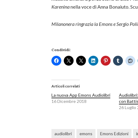
Karenina
nella voce di Anna Bonaiuto. Scus
Milanonera ringrazia la Emons e Sergio Polim
Condividi:
Articoli correlati
La nuova App Emons Audiolibri
Audiolibri
16 Dicembre 2018
con Batti
26 Luglio
audiolibri
emons
Emons Edizioni
i