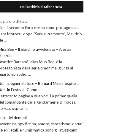
Dall’archivio di MilanoNera
Le parole di Sara
Con il secondo libro che ha come protagonista
Sara Morozzi, dopo “Sara al tramonto”, Maurizio
de …
Miss Bee – Il giardino avvelenato – Alessia
Gazzola
Beatrice Barnabó, alias Miss Bee, è la
protagonista della serie omonima, giunta al
quarto episodio. …
Non spegnere la luce – Bernard Minier ospite al
Noir In Festival- Como
Settecento pagine a due voci. La prima: quella
del comandante della gendarmerie di Tolosa,
Servaz, ospite in …
L’oro dei demoni
Avventura, spy fiction, amore, esoterismo, oscuri
veleni letali, e numismatica sono gli stuzzicanti