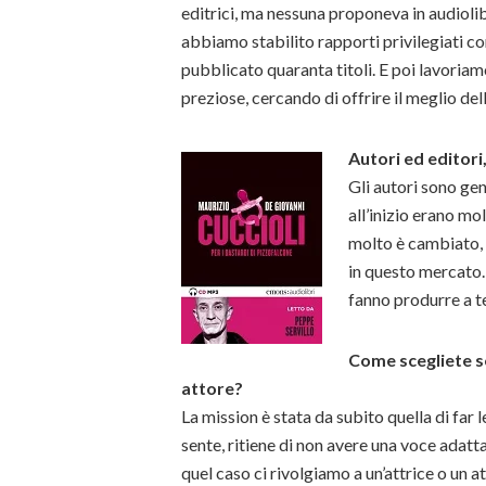
editrici, ma nessuna proponeva in audioli
abbiamo stabilito rapporti privilegiati co
pubblicato quaranta titoli. E poi lavoria
preziose, cercando di offrire il meglio del
Autori ed editor
Gli autori sono gen
all’inizio erano m
molto è cambiato,
in questo mercato. 
fanno produrre a te
Come scegliete se 
attore?
La mission è stata da subito quella di far l
sente, ritiene di non avere una voce adatta
quel caso ci rivolgiamo a un’attrice o un a