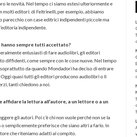
bro le novità. Nel tempo ci siamo estesi ulteriormente e
n molti editori: di Feltrinelli, per esempio, abbiamo
mo parecchio con case editrici indipendenti piccole ma
l’editoria indipendente.
i, hanno sempre tutti accettato?
eralmente entusiasti di fare audiolibri, gli editori
olto diffidenti, come sempre con le cose nuove. Nel tempo
 soprattutto da quando Mondadori ha deciso di entrare
Oggi quasi tutti gli editori producono audiolibri o li
rzi, tanti chiedono a noi.
affidare la lettura all’autore, a un lettore o a un
eggere gli autori. Poi c’è chi non vuole perché non se la
 o semplicemente preferisce che siano altri a farlo. In
ttore che riteniamo adatti al compito.