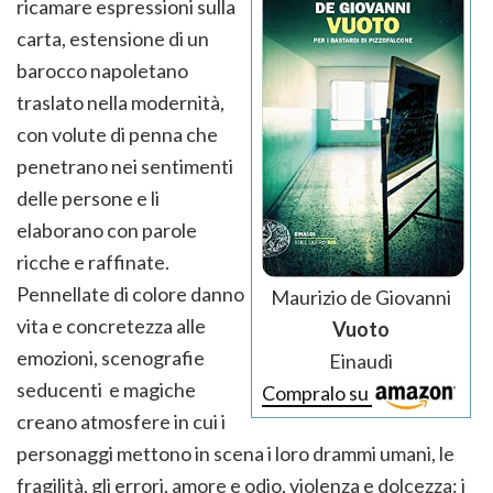
ricamare espressioni sulla
carta, estensione di un
barocco napoletano
traslato nella modernità,
con volute di penna che
penetrano nei sentimenti
delle persone e li
elaborano con parole
ricche e raffinate.
Pennellate di colore danno
Maurizio de Giovanni
vita e concretezza alle
Vuoto
emozioni, scenografie
Einaudi
seducenti e magiche
Compralo su
creano atmosfere in cui i
personaggi mettono in scena i loro drammi umani, le
fragilità, gli errori, amore e odio, violenza e dolcezza: i