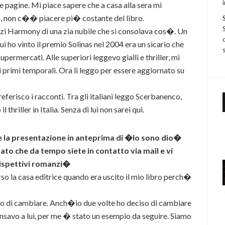
le pagine. Mi piace sapere che a casa alla sera mi
, non c�� piacere pi� costante del libro.
nzi Harmony di una zia nubile che si consolava cos�. Un
i ho vinto il premio Solinas nel 2004 era un sicario che
permercati. Alle superiori leggevo gialli e thriller, mi
 primi temporali. Ora li leggo per essere aggiornato su
ferisco i racconti. Tra gli italiani leggo Scerbanenco,
hriller in Italia. Senza di lui non sarei qui.
te la presentazione in anteprima di �Io sono dio�
ntato che da tempo siete in contatto via mail e vi
 rispettivi romanzi�
so la casa editrice quando era uscito il mio libro perch�
gio di cambiare. Anch�io due volte ho deciso di cambiare
ensavo a lui, per me � stato un esempio da seguire. Siamo