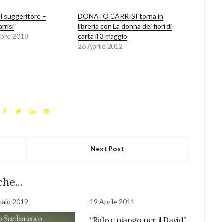
el suggeritore –
DONATO CARRISI torna in
rrisi
libreria con La donna dei fiori di
bre 2018
carta il 3 maggio
26 Aprile 2012
Next Post
he...
naio 2019
19 Aprile 2011
“Rido e piango per il David”,