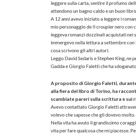
leggere sulla carta, sentire il profumo del
attendono un bagno caldo e un buon libro
A 12 anni avevo iniziato a leggere i roma
mio personaggio de Il croupier nero con cu
leggeva romanzi dozzinali acquistati nei su
immergevo nella lettura a settembre con i
cosa scrivono gli altri autori.
Leggo David Sedaris e Stephen King, ne pre
Gadda e Giorgio Faletti che ha sdoganato il t
A proposito di Giorgio Faletti, duran
alla fiera del libro di Torino, ha racco
scambiate pareri sulla scrittura e sui
Avevo contattato Giorgio Faletti attraver
volevo che sapesse che gli dovevo molto.
Nella vita ha avuto il grandissimo corag
vita per fare qualcosa che mi piacesse. P