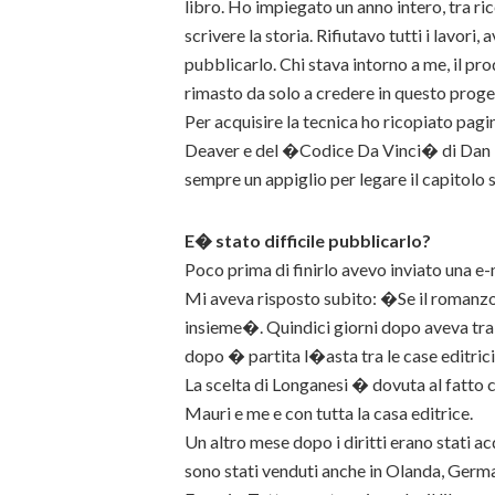
libro. Ho impiegato un anno intero, tra ri
scrivere la storia. Rifiutavo tutti i lavori,
pubblicarlo. Chi stava intorno a me, il p
rimasto da solo a credere in questo proge
Per acquisire la tecnica ho ricopiato pagi
Deaver e del �Codice Da Vinci� di Dan B
sempre un appiglio per legare il capitolo 
E� stato difficile pubblicarlo?
Poco prima di finirlo avevo inviato una e-
Mi aveva risposto subito: �Se il romanz
insieme�. Quindici giorni dopo aveva tra l
dopo � partita l�asta tra le case editrici
La scelta di Longanesi � dovuta al fatto 
Mauri e me e con tutta la casa editrice.
Un altro mese dopo i diritti erano stati 
sono stati venduti anche in Olanda, Germa