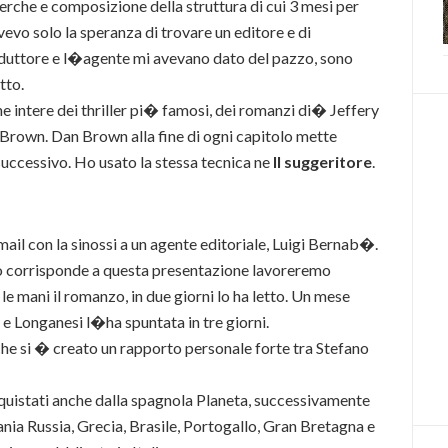
cerche e composizione della struttura di cui 3 mesi per
 avevo solo la speranza di trovare un editore e di
roduttore e l�agente mi avevano dato del pazzo, sono
tto.
ne intere dei thriller pi� famosi, dei romanzi di� Jeffery
rown. Dan Brown alla fine di ogni capitolo mette
successivo. Ho usato la stessa tecnica ne
Il suggeritore
.
mail con la sinossi a un agente editoriale, Luigi Bernab�.
o corrisponde a questa presentazione lavoreremo
e mani il romanzo, in due giorni lo ha letto. Un mese
 e Longanesi l�ha spuntata in tre giorni.
che si � creato un rapporto personale forte tra Stefano
acquistati anche dalla spagnola Planeta, successivamente
nia Russia, Grecia, Brasile, Portogallo, Gran Bretagna e