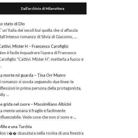
Dall’archivio di MilanoNera
Lo stato di Dio
E’ un’Italia dei secoli bui quella che si affaccia
dall’intenso romanzo di Silvia di Giacomo, …
Cattivi. Mister H – Francesco Carofiglio
Non è facile inquadrare l’opera di Francesco
Carofiglio “Cattivi. Mister H”, metterla a fuoco e
…
La morte mi guarda – Tina Orr Munro
Il romanzo si snoda seguendo due linee: le
riflessioni in prima persona della protagonista,
Ally …
Le grida nel cuore – Massimiliano Albicini
La mente umana è fragile e facilmente
influenzabile. Vede cose che non ci sono e …
Mille e una Turchia
Non c�� sbavatura nella rovina di una finestra