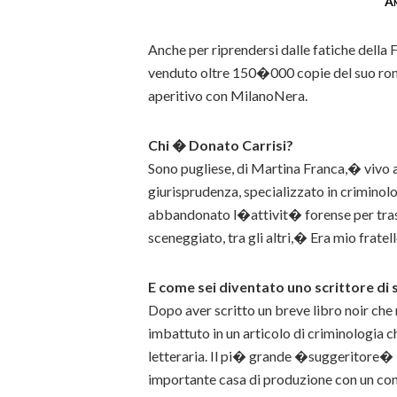
A
Anche per riprendersi dalle fatiche della F
venduto oltre 150�000 copie del suo 
aperitivo con MilanoNera.
Chi � Donato Carrisi?
Sono pugliese, di Martina Franca,� vivo a
giurisprudenza, specializzato in crimin
abbandonato l�attivit� forense per tra
sceneggiato, tra gli altri,� Era mio frate
E come sei diventato uno scrittore di
Dopo aver scritto un breve libro noir che 
imbattuto in un articolo di criminologia c
letteraria. Il pi� grande �suggeritore�
importante casa di produzione con un cont