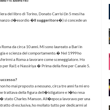
mbretta Sampietro
iera del libro di Torino, Donato Carrisi (in 5 mesi ha
romanzo d�esordio �
Il suggeritore
�) si concede un
 Roma da circa 10 anni. Mi sono laureato a Bari in
ologia e scienza del comportamento.� Nel 1999 ho
sferirmi a Roma a lavorare come sceneggiatore. Ho
llo per Rai1 e Nassiriya � Prima della fine per Canale 5.
 successo?
non ho mai proposto a nessuno, circa tre anni fa mi ero
he trattava della figura dell�istigatore e l�ho resa
 � stato Charles Manson. All�epoca lavoravo per una
ratto di esclusiva, ho mollato tutto per dedicarmi al