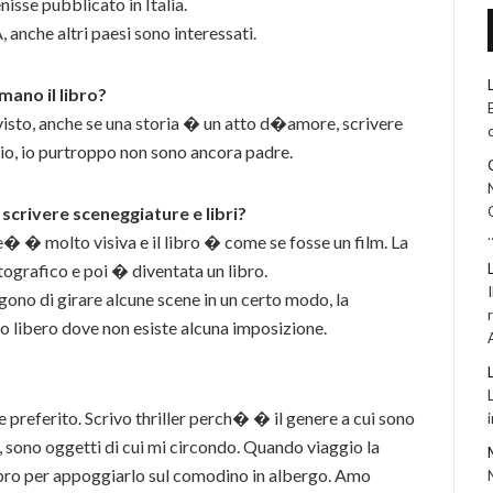
nisse pubblicato in Italia.
anche altri paesi sono interessati.
mano il libro?
sto, anche se una storia � un atto d�amore, scrivere
io, io purtroppo non sono ancora padre.
 scrivere sceneggiature e libri?
e� � molto visiva e il libro � come se fosse un film. La
ografico e poi � diventata un libro.
ono di girare alcune scene in un certo modo, la
o libero dove non esiste alcuna imposizione.
 preferito. Scrivo thriller perch� � il genere a cui sono
, sono oggetti di cui mi circondo. Quando viaggio la
libro per appoggiarlo sul comodino in albergo. Amo