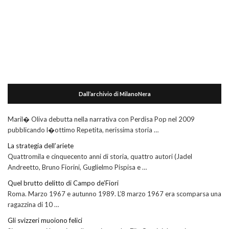
Dall’archivio di MilanoNera
Maril� Oliva debutta nella narrativa con Perdisa Pop nel 2009
pubblicando l�ottimo Repetita, nerissima storia …
La strategia dell’ariete
Quattromila e cinquecento anni di storia, quattro autori (Jadel
Andreetto, Bruno Fiorini, Guglielmo Pispisa e …
Quel brutto delitto di Campo de’Fiori
Roma. Marzo 1967 e autunno 1989. L’8 marzo 1967 era scomparsa una
ragazzina di 10 …
Gli svizzeri muoiono felici