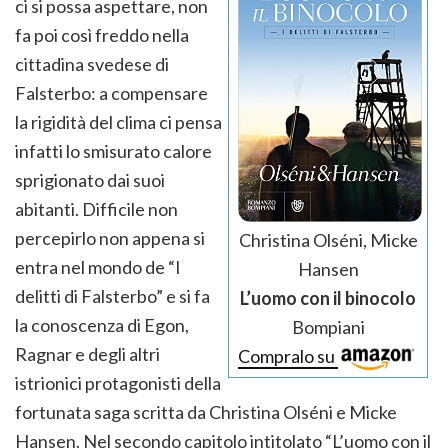
ci si possa aspettare, non
fa poi così freddo nella
cittadina svedese di
Falsterbo: a compensare
la rigidità del clima ci pensa
infatti lo smisurato calore
sprigionato dai suoi
abitanti. Difficile non
percepirlo non appena si
Christina Olséni, Micke
entra nel mondo de “I
Hansen
delitti di Falsterbo” e si fa
L’uomo con il binocolo
la conoscenza di Egon,
Bompiani
Ragnar e degli altri
Compralo su
istrionici protagonisti della
fortunata saga scritta da Christina Olséni e Micke
Hansen. Nel secondo capitolo intitolato “L’uomo con il