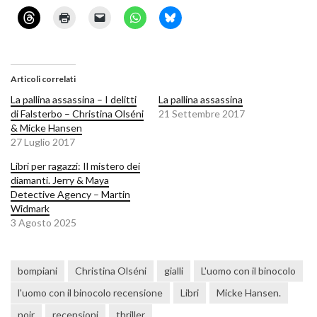
Articoli correlati
La pallina assassina – I delitti
La pallina assassina
di Falsterbo – Christina Olséni
21 Settembre 2017
& Micke Hansen
27 Luglio 2017
Libri per ragazzi: Il mistero dei
diamanti. Jerry & Maya
Detective Agency – Martin
Widmark
3 Agosto 2025
bompiani
Christina Olséni
gialli
L'uomo con il binocolo
l'uomo con il binocolo recensione
Libri
Micke Hansen.
noir
recensioni
thriller