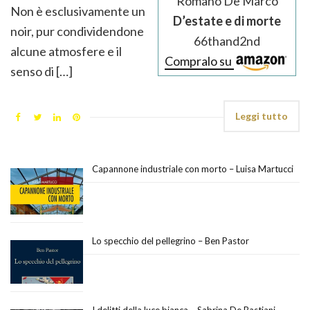
Romano De Marco
Non è esclusivamente un
D’estate e di morte
noir, pur condividendone
66thand2nd
alcune atmosfere e il
Compralo su
senso di […]
Leggi tutto
Capannone industriale con morto – Luisa Martucci
Lo specchio del pellegrino – Ben Pastor
I delitti della luce bianca – Sabrina De Bastiani,