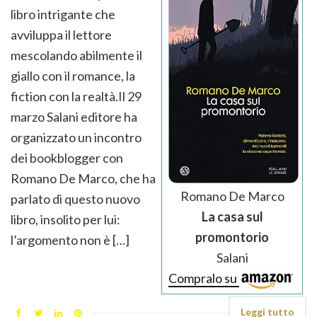
libro intrigante che
avviluppa il lettore
mescolando abilmente il
giallo con il romance, la
fiction con la realtà.Il 29
marzo Salani editore ha
organizzato un incontro
dei bookblogger con
Romano De Marco, che ha
Romano De Marco
parlato di questo nuovo
La casa sul
libro, insolito per lui:
promontorio
l’argomento non è […]
Salani
Compralo su
Leggi tutto