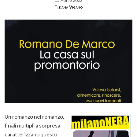
13 Aprile 2022
Tiziana Viganò
Un romanzo nel romanzo,
finali multipli a sorpresa
caratterizzano questo