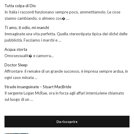
Tutta colpa di Dio
In Italia i racconti funzionano sempre poco, ammettiamolo. Le cose
stanno cambiando, o almeno cos� …
Ti amo, ti odio, mi manchi
Immaginate una vita perfetta. Quella stereotipata tipica dei cliché delle
pubblicità. Facciamo i marchi e …
Acqua storta
Omosessualit� e camorra...
Doctor Sleep
Affrontare il remake di un grande successo, è impresa sempre ardua, in
ogni caso minata …
Strade insanguinate – Stuart MacBride
Il sergente Logan McRae, ora in forza agli affari interni,viene chiamato
sul luogo di un …
Da riscoprire