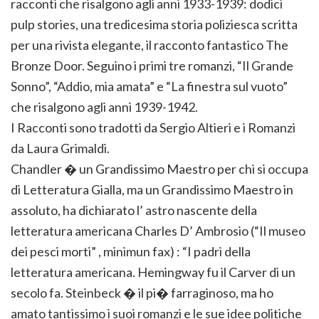
racconti che risalgono agli anni 1933-1939: dodici
pulp stories, una tredicesima storia poliziesca scritta
per una rivista elegante, il racconto fantastico The
Bronze Door. Seguino i primi tre romanzi, “Il Grande
Sonno”, “Addio, mia amata” e “La finestra sul vuoto”
che risalgono agli anni 1939-1942.
I Racconti sono tradotti da Sergio Altieri e i Romanzi
da Laura Grimaldi.
Chandler � un Grandissimo Maestro per chi si occupa
di Letteratura Gialla, ma un Grandissimo Maestro in
assoluto, ha dichiarato l’ astro nascente della
letteratura americana Charles D’ Ambrosio (“Il museo
dei pesci morti” , minimun fax) : “I padri della
letteratura americana. Hemingway fu il Carver di un
secolo fa. Steinbeck � il pi� farraginoso, ma ho
amato tantissimo i suoi romanzi e le sue idee politiche