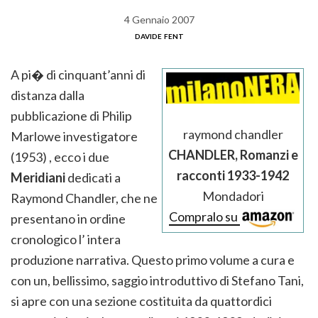
4 Gennaio 2007
davide fent
A pi� di cinquant’anni di
distanza dalla
pubblicazione di Philip
raymond chandler
Marlowe investigatore
CHANDLER, Romanzi e
(1953) , ecco i due
racconti 1933-1942
Meridiani
dedicati a
Mondadori
Raymond Chandler, che ne
Compralo su
presentano in ordine
cronologico l’ intera
produzione narrativa. Questo primo volume a cura e
con un, bellissimo, saggio introduttivo di Stefano Tani,
si apre con una sezione costituita da quattordici